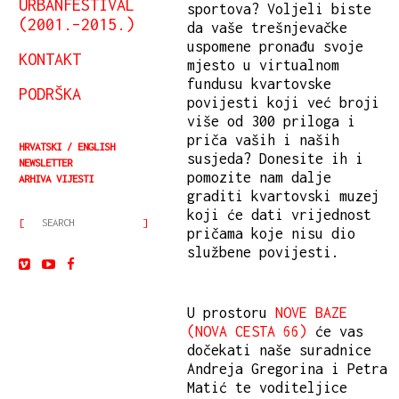
URBANFESTIVAL
sportova? Voljeli biste
(2001.–2015.)
da vaše trešnjevačke
uspomene pronađu svoje
KONTAKT
mjesto u virtualnom
fundusu kvartovske
PODRŠKA
povijesti koji već broji
više od 300 priloga i
priča vaših i naših
HRVATSKI
ENGLISH
susjeda? Donesite ih i
NEWSLETTER
pomozite nam dalje
ARHIVA VIJESTI
graditi kvartovski muzej
koji će dati vrijednost
pričama koje nisu dio
službene povijesti.
U prostoru
NOVE BAZE
(NOVA CESTA 66)
će vas
dočekati naše suradnice
Andreja Gregorina i Petra
Matić te voditeljice