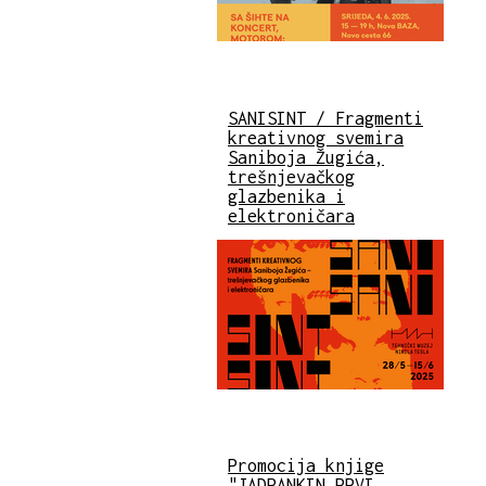
SANISINT / Fragmenti
kreativnog svemira
Saniboja Žugića,
trešnjevačkog
glazbenika i
elektroničara
Promocija knjige
"JADRANKIN PRVI