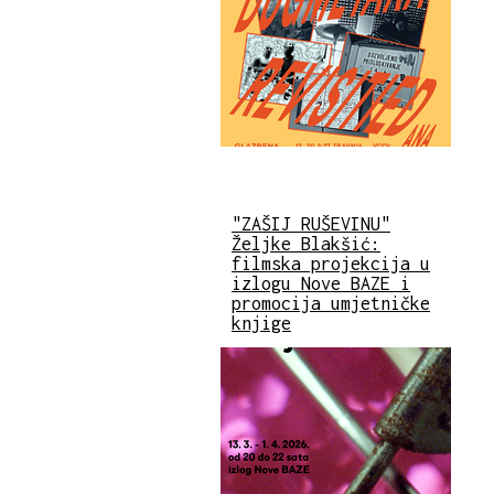
"ZAŠIJ RUŠEVINU"
Željke Blakšić:
filmska projekcija u
izlogu Nove BAZE i
promocija umjetničke
knjige