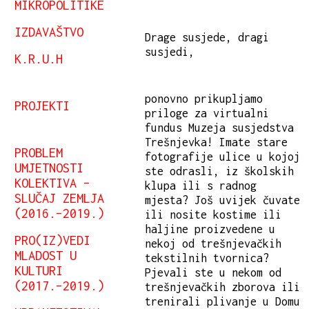
MIKROPOLITIKE
IZDAVAŠTVO
Drage susjede, dragi
susjedi,
K.R.U.H
ponovno prikupljamo
PROJEKTI
priloge za virtualni
fundus Muzeja susjedstva
Trešnjevka! Imate stare
PROBLEM
fotografije ulice u kojoj
UMJETNOSTI
ste odrasli, iz školskih
KOLEKTIVA –
klupa ili s radnog
SLUČAJ ZEMLJA
mjesta? Još uvijek čuvate
(2016.–2019.)
ili nosite kostime ili
haljine proizvedene u
PRO(IZ)VEDI
nekoj od trešnjevačkih
MLADOST U
tekstilnih tvornica?
KULTURI
Pjevali ste u nekom od
(2017.–2019.)
trešnjevačkih zborova ili
trenirali plivanje u Domu