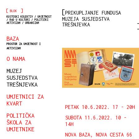
[
]
BLOK
PRIKUPLJANJE FUNDUSA
KUSTOSKI KOLEKTIV / UMJETNOST
MUZEJA SUSJEDSTVA
/ RAD U KULTURI / POLITIČKI
AKTIVIZAM / URBANIZAM
TREŠNJEVKA
BAZA
PROSTOR ZA UMJETNOST I
AKTIVIZAM
O NAMA
MUZEJ
SUSJEDSTVA
TREŠNJEVKA
UMJETNICI ZA
KVART
PETAK 10.6.2022. 17 - 20H
POLITIČKA
SUBOTA 11.6.2022. 10 -
ŠKOLA ZA
14H
UMJETNIKE
NOVA BAZA, NOVA CESTA 66