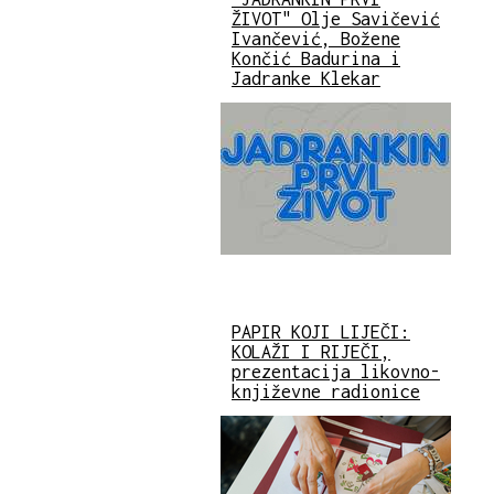
ŽIVOT" Olje Savičević
Ivančević, Božene
Končić Badurina i
Jadranke Klekar
PAPIR KOJI LIJEČI:
KOLAŽI I RIJEČI,
prezentacija likovno-
književne radionice