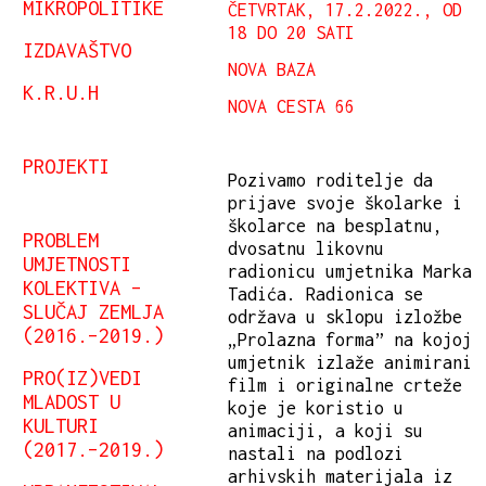
MIKROPOLITIKE
ČETVRTAK, 17.2.2022., OD
18 DO 20 SATI
IZDAVAŠTVO
NOVA BAZA
K.R.U.H
NOVA CESTA 66
PROJEKTI
Pozivamo roditelje da
prijave svoje školarke i
školarce na besplatnu,
PROBLEM
dvosatnu likovnu
UMJETNOSTI
radionicu umjetnika Marka
KOLEKTIVA –
Tadića. Radionica se
SLUČAJ ZEMLJA
održava u sklopu izložbe
(2016.–2019.)
„Prolazna forma” na kojoj
umjetnik izlaže animirani
PRO(IZ)VEDI
film i originalne crteže
MLADOST U
koje je koristio u
KULTURI
animaciji, a koji su
(2017.–2019.)
nastali na podlozi
arhivskih materijala iz