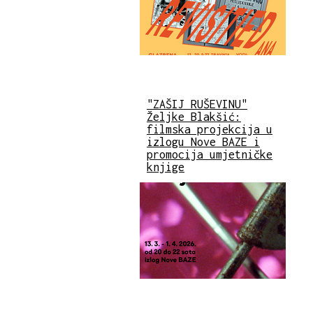
"ZAŠIJ RUŠEVINU"
Željke Blakšić:
filmska projekcija u
izlogu Nove BAZE i
promocija umjetničke
knjige