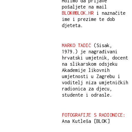
Molimo da prijave
pošaljete na mail
BLOK@BLOK.HR
i naznačite
ime i prezime te dob
djeteta.
MARKO TADIĆ
(Sisak,
1979.) je nagrađivani
hrvatski umjetnik, docent
na slikarskom odsjeku
Akademije likovnih
umjetnosti u Zagrebu i
voditelj niza umjetničkih
radionica za djecu,
studente i odrasle.
FOTOGRAFIJE S RADIONICE:
Ana Kutleša [BLOK]