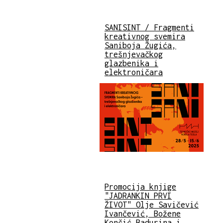
SANISINT / Fragmenti
kreativnog svemira
Saniboja Žugića,
trešnjevačkog
glazbenika i
elektroničara
Promocija knjige
"JADRANKIN PRVI
ŽIVOT" Olje Savičević
Ivančević, Božene
Končić Badurina i