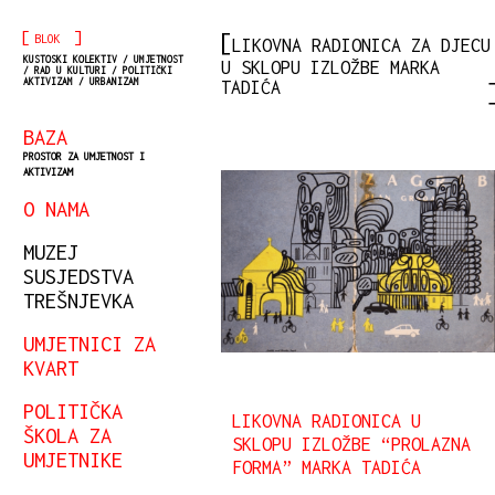
[
]
BLOK
LIKOVNA RADIONICA ZA DJECU
KUSTOSKI KOLEKTIV / UMJETNOST
U SKLOPU IZLOŽBE MARKA
/ RAD U KULTURI / POLITIČKI
AKTIVIZAM / URBANIZAM
TADIĆA
BAZA
PROSTOR ZA UMJETNOST I
AKTIVIZAM
O NAMA
MUZEJ
SUSJEDSTVA
TREŠNJEVKA
UMJETNICI ZA
KVART
POLITIČKA
LIKOVNA RADIONICA U
ŠKOLA ZA
SKLOPU IZLOŽBE “PROLAZNA
UMJETNIKE
FORMA” MARKA TADIĆA