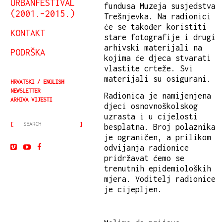
URBANFESTIVAL
fundusa Muzeja susjedstva
(2001.–2015.)
Trešnjevka. Na radionici
će se također koristiti
KONTAKT
stare fotografije i drugi
arhivski materijali na
PODRŠKA
kojima će djeca stvarati
vlastite crteže. Svi
materijali su osigurani.
HRVATSKI
ENGLISH
NEWSLETTER
Radionica je namijenjena
ARHIVA VIJESTI
djeci osnovnoškolskog
uzrasta i u cijelosti
besplatna. Broj polaznika
je ograničen, a prilikom
odvijanja radionice
pridržavat ćemo se
trenutnih epidemioloških
mjera. Voditelj radionice
je cijepljen.