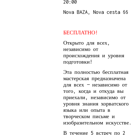
20:00
Nova BAZA, Nova cesta 66
БЕСПЛАТНО!
Открыто для всех,
независимо от
происхождения и уровня
подготовки!
Эта полностью бесплатная
мастерская предназначена
для всех — независимо от
того, когда и откуда вы
приехали, независимо от
уровня знания хорватского
языка или опыта в
творческом письме и
изобразительном искусстве.
В течение 5 встреч по 2