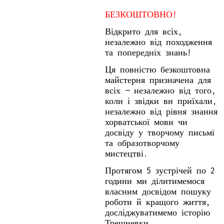
БЕЗКОШТОВНО!
Відкрито для всіх,
незалежно від походження
та попередніх знань!
Ця повністю безкоштовна
майстерня призначена для
всіх — незалежно від того,
коли і звідки ви приїхали,
незалежно від рівня знання
хорватської мови чи
досвіду у творчому письмі
та образотворчому
мистецтві.
Протягом 5 зустрічей по 2
години ми ділитимемося
власним досвідом пошуку
роботи й кращого життя,
досліджуватимемо історію
Трешневки,