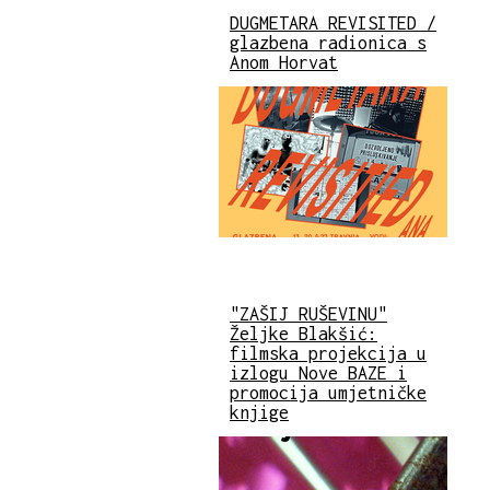
DUGMETARA REVISITED /
glazbena radionica s
Anom Horvat
"ZAŠIJ RUŠEVINU"
Željke Blakšić:
filmska projekcija u
izlogu Nove BAZE i
promocija umjetničke
knjige