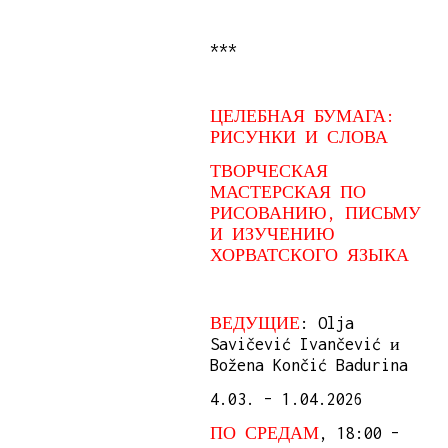
***
ЦЕЛЕБНАЯ БУМАГА:
РИСУНКИ И СЛОВА
ТВОРЧЕСКАЯ
МАСТЕРСКАЯ ПО
РИСОВАНИЮ, ПИСЬМУ
И ИЗУЧЕНИЮ
ХОРВАТСКОГО ЯЗЫКА
ВЕДУЩИЕ
: Olja
Savičević Ivančević и
Božena Končić Badurina
4.03. – 1.04.2026
ПО СРЕДАМ
, 18:00 –