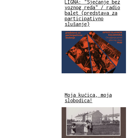
LIGNA: "Sjećanje bez
voznog reda" / radio
balet (predstava za
participativno
slušanje)
Moja kućica, moja
slobodica!