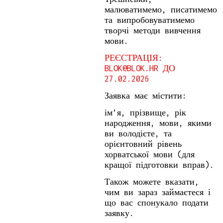
малюватимемо, писатимемо
та випробовуватимемо
творчі методи вивчення
мови.
РЕЄСТРАЦІЯ:
BLOK@BLOK.HR ДО
27.02.2026
Заявка має містити:
ім’я, прізвище, рік
народження, мови, якими
ви володієте, та
орієнтовний рівень
хорватської мови (для
кращої підготовки вправ).
Також можете вказати,
чим ви зараз займаєтеся і
що вас спонукало подати
заявку.