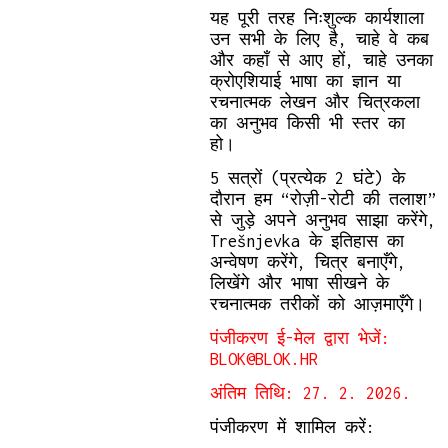
यह पूरी तरह निःशुल्क कार्यशाला
उन सभी के लिए है, चाहे वे कब
और कहाँ से आए हों, चाहे उनका
क्रोएशियाई भाषा का ज्ञान या
रचनात्मक लेखन और चित्रकला
का अनुभव किसी भी स्तर का
हो।
5 सत्रों (प्रत्येक 2 घंटे) के
दौरान हम “रोज़ी-रोटी की तलाश”
से जुड़े अपने अनुभव साझा करेंगे,
Trešnjevka के इतिहास का
अन्वेषण करेंगे, चित्र बनाएँगे,
लिखेंगे और भाषा सीखने के
रचनात्मक तरीकों को आज़माएँगे।
पंजीकरण ई-मेल द्वारा भेजें:
BLOK@BLOK.HR
अंतिम तिथि: 27. 2. 2026.
पंजीकरण में शामिल करें: