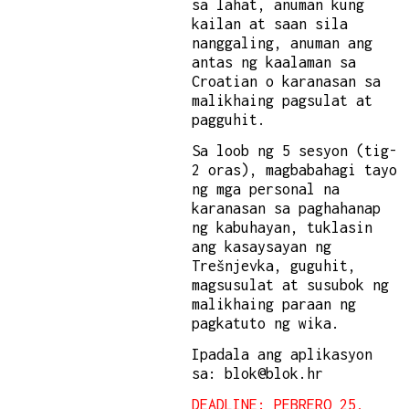
sa lahat, anuman kung
kailan at saan sila
nanggaling, anuman ang
antas ng kaalaman sa
Croatian o karanasan sa
malikhaing pagsulat at
pagguhit.
Sa loob ng 5 sesyon (tig-
2 oras), magbabahagi tayo
ng mga personal na
karanasan sa paghahanap
ng kabuhayan, tuklasin
ang kasaysayan ng
Trešnjevka, guguhit,
magsusulat at susubok ng
malikhaing paraan ng
pagkatuto ng wika.
Ipadala ang aplikasyon
sa: blok@blok.hr
DEADLINE: PEBRERO 25,