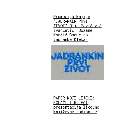
Promocija knjige
"JADRANKIN PRVI
ŽIVOT" Olje Savičević
Ivančević, Božene
Končić Badurina i
Jadranke Klekar
PAPIR KOJI LIJEČI:
KOLAŽI I RIJEČI,
prezentacija likovno-
književne radionice