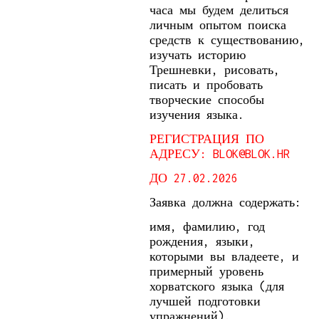
часа мы будем делиться
личным опытом поиска
средств к существованию,
изучать историю
Трешневки, рисовать,
писать и пробовать
творческие способы
изучения языка.
РЕГИСТРАЦИЯ ПО
АДРЕСУ: BLOK@BLOK.HR
ДО 27.02.2026
Заявка должна содержать:
имя, фамилию, год
рождения, языки,
которыми вы владеете, и
примерный уровень
хорватского языка (для
лучшей подготовки
упражнений).