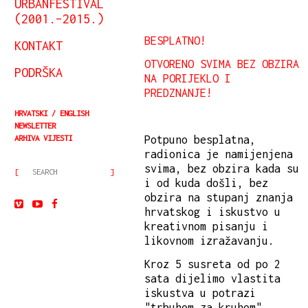
URBANFESTIVAL
(2001.–2015.)
BESPLATNO!
KONTAKT
OTVORENO SVIMA BEZ OBZIRA
PODRŠKA
NA PORIJEKLO I
PREDZNANJE!
HRVATSKI
ENGLISH
NEWSLETTER
ARHIVA VIJESTI
Potpuno besplatna,
radionica je namijenjena
svima, bez obzira kada su
i od kuda došli, bez
obzira na stupanj znanja
hrvatskog i iskustvo u
kreativnom pisanju i
likovnom izražavanju.
Kroz 5 susreta od po 2
sata dijelimo vlastita
iskustva u potrazi
"trbuhom za kruhom",