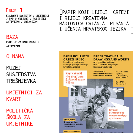
[
]
BLOK
PAPIR KOJI LIJEČI: CRTEŽI
KUSTOSKI KOLEKTIV / UMJETNOST
I RIJEČI KREATIVNA
/ RAD U KULTURI / POLITIČKI
AKTIVIZAM / URBANIZAM
RADIONICA CRTANJA, PISANJA
I UČENJA HRVATSKOG JEZIKA
BAZA
PROSTOR ZA UMJETNOST I
AKTIVIZAM
O NAMA
MUZEJ
SUSJEDSTVA
TREŠNJEVKA
UMJETNICI ZA
KVART
POLITIČKA
ŠKOLA ZA
UMJETNIKE