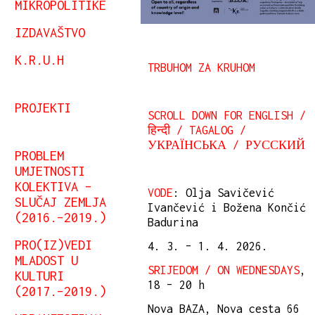
MIKROPOLITIKE
IZDAVAŠTVO
K.R.U.H
TRBUHOM ZA KRUHOM
PROJEKTI
SCROLL DOWN FOR ENGLISH /
हिन्दी / TAGALOG /
УКРАЇНСЬКА / РУССКИЙ
PROBLEM
UMJETNOSTI
KOLEKTIVA –
VODE
: Olja Savičević
SLUČAJ ZEMLJA
Ivančević i Božena Končić
(2016.–2019.)
Badurina
PRO(IZ)VEDI
4. 3. – 1. 4. 2026.
MLADOST U
SRIJEDOM / ON WEDNESDAYS
,
KULTURI
18 – 20 h
(2017.–2019.)
Nova BAZA, Nova cesta 66