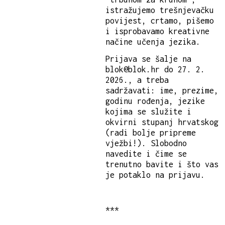
istražujemo trešnjevačku
povijest, crtamo, pišemo
i isprobavamo kreativne
načine učenja jezika.
Prijava se šalje na
blok@blok.hr do 27. 2.
2026., a treba
sadržavati: ime, prezime,
godinu rođenja, jezike
kojima se služite i
okvirni stupanj hrvatskog
(radi bolje pripreme
vježbi!). Slobodno
navedite i čime se
trenutno bavite i što vas
je potaklo na prijavu.
***