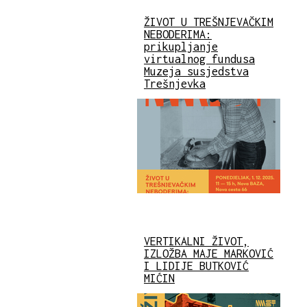
ŽIVOT U TREŠNJEVAČKIM
NEBODERIMA:
prikupljanje
virtualnog fundusa
Muzeja susjedstva
Trešnjevka
VERTIKALNI ŽIVOT,
IZLOŽBA MAJE MARKOVIĆ
I LIDIJE BUTKOVIĆ
MIĆIN