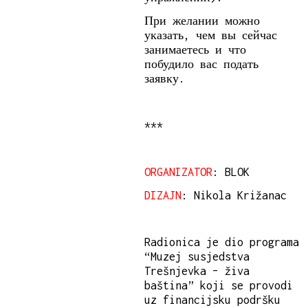
При желании можно
указать, чем вы сейчас
занимаетесь и что
побудило вас подать
заявку.
***
ORGANIZATOR
: BLOK
DIZAJN
: Nikola Križanac
Radionica je dio programa
“Muzej susjedstva
Trešnjevka – živa
baština” koji se provodi
uz financijsku podršku