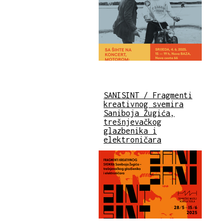
SANISINT / Fragmenti
kreativnog svemira
Saniboja Žugića,
trešnjevačkog
glazbenika i
elektroničara