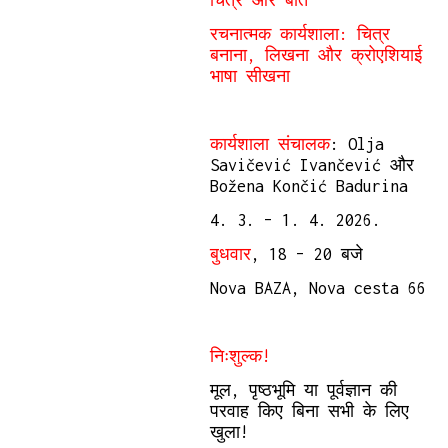
चित्र और बातें
रचनात्मक कार्यशाला: चित्र
बनाना, लिखना और क्रोएशियाई
भाषा सीखना
कार्यशाला संचालक
: Olja
Savičević Ivančević और
Božena Končić Badurina
4. 3. – 1. 4. 2026.
बुधवार
, 18 – 20 बजे
Nova BAZA, Nova cesta 66
निःशुल्क!
मूल, पृष्ठभूमि या पूर्वज्ञान की
परवाह किए बिना सभी के लिए
खुला!