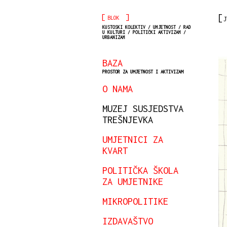
[
]
BLOK
J
KUSTOSKI KOLEKTIV / UMJETNOST / RAD
U KULTURI / POLITIČKI AKTIVIZAM /
URBANIZAM
BAZA
PROSTOR ZA UMJETNOST I AKTIVIZAM
O NAMA
MUZEJ SUSJEDSTVA
TREŠNJEVKA
UMJETNICI ZA
KVART
POLITIČKA ŠKOLA
ZA UMJETNIKE
MIKROPOLITIKE
IZDAVAŠTVO