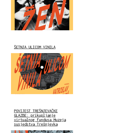
ŠETNJA ULICOM VINILA
POVIJEST TREŠNJEVAČKE
GLAZBE: prikupljanje
virtualnog fundusa Muzeja
susjedstva Trešnjevka