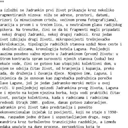
**
a izložbi se Jadrankin prvi život prikazuje kroz nekoliko
ragmentiranih nizova: nižu se adrese, prostori, datumi,
rizori (u minucioznom crtežu, većinom prema fotografijama),
aracija u prvom i u trećem licu, u neutralnom glasu radijskog
pikera. Na trenutke, čini se da bi fragmenti mogli pripadati
 nekoj drugoj Jadranki, nekoj drugoj radnici. Kroz jedan
ivot izbijaju drugi životi, mikropovijesti trešnjevačke
ikrolokacije, tipologije radničkih stanova uzduž Nove ceste i
 okolnim ulicama, kronologija hotela Laguna. Posljednji
auzima posebno važno mjesto u Jadrankinom (prvom) životu: u
štrom kontrastu spram surovosti njenih stanova (soba) bez
ekuće vode, čini se gotovo kao utopijski kolektivni dom, u
ojem se odvija čitav život, od hranjenja i kupanja, preko
rada, do druženja i čuvanja djece. Njegovo ime,
Laguna
, i
injenica da je osnovan kao zagrebačka podružnica porečke
lave Lagune, još je jedan jadransko-morski motiv u ovoj
riči. U posljednjoj epizodi Jadrankina prvog života, Laguna
e i mjesto na kojem njezina borba, koju vodi praktički čitav
ivot, postaje kolektivna, kada s radnicama i radnicima
redvodi štrajk 2001. godine, danas gotovo zaboravljen.
adrankin prvi život tako predstavlja i ponešto
ekonvencionalan isječak iz povijesti, koji ne staje s 1990-
ma, raspadom jedne države i uspostavljanjem druge, nego
eandrira kroz turbulentno tranzicijsko razdoblje, a između
edaka upućuje na duge procese, perspektivu koja je