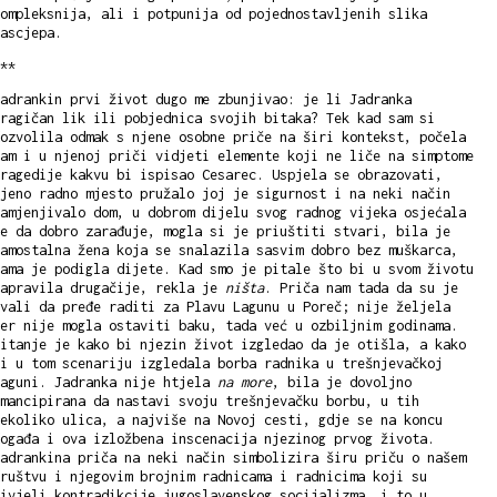
ompleksnija, ali i potpunija od pojednostavljenih slika
rascjepa.
**
adrankin prvi život dugo me zbunjivao: je li Jadranka
ragičan lik ili pobjednica svojih bitaka? Tek kad sam si
ozvolila odmak s njene osobne priče na širi kontekst, počela
am i u njenoj priči vidjeti elemente koji ne liče na simptome
ragedije kakvu bi ispisao Cesarec. Uspjela se obrazovati,
jeno radno mjesto pružalo joj je sigurnost i na neki način
amjenjivalo dom, u dobrom dijelu svog radnog vijeka osjećala
e da dobro zarađuje, mogla si je priuštiti stvari, bila je
amostalna žena koja se snalazila sasvim dobro bez muškarca,
ama je podigla dijete. Kad smo je pitale što bi u svom životu
napravila drugačije, rekla je
ništa
. Priča nam tada da su je
vali da pređe raditi za Plavu Lagunu u Poreč; nije željela
er nije mogla ostaviti baku, tada već u ozbiljnim godinama.
itanje je kako bi njezin život izgledao da je otišla, a kako
i u tom scenariju izgledala borba radnika u trešnjevačkoj
Laguni. Jadranka nije htjela
na more
, bila je dovoljno
mancipirana da nastavi svoju trešnjevačku borbu, u tih
ekoliko ulica, a najviše na Novoj cesti, gdje se na koncu
ogađa i ova izložbena inscenacija njezinog prvog života.
adrankina priča na neki način simbolizira širu priču o našem
ruštvu i njegovim brojnim radnicama i radnicima koji su
ivjeli kontradikcije jugoslavenskog socijalizma, i to u