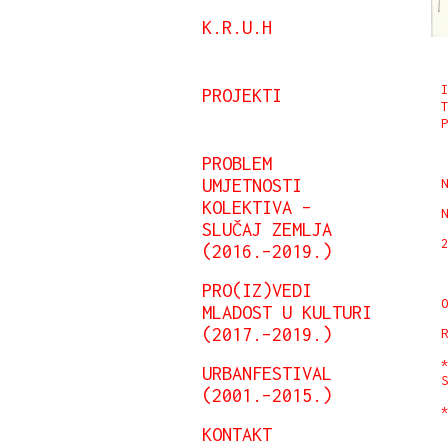
K.R.U.H
I
PROJEKTI
T
P
PROBLEM
UMJETNOSTI
N
KOLEKTIVA –
N
SLUČAJ ZEMLJA
2
(2016.–2019.)
PRO(IZ)VEDI
O
MLADOST U KULTURI
(2017.–2019.)
R
*
URBANFESTIVAL
S
(2001.–2015.)
*
KONTAKT