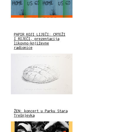
PAPIR KOJI LIJEČI: CRTEŽI
I RIJEČI, prezentacija
likovno-književne
radionice
ŽEN: koncert u Parku Stara
Trešnjevka