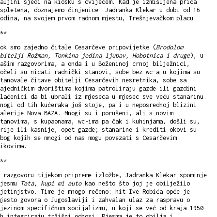
aljini sjedi na kiosku s cvijećem. Kad je izmišljena priča
spletena, doznajemo činjenice: Jadranka Klekar u dobi od 16
odina, na svojem prvom radnom mjestu, Trešnjevačkom placu.
**
ok smo zajedno čitale Cesarčeve pripovijetke (
Brodolom
bitelji Rožman, Tonkina jedina ljubav, Hobotnica i druge
), u
ašim razgovorima, a onda i u Boženinoj crnoj bilježnici,
očeli su nicati radnički stanovi, sobe bez wc-a u kojima su
tanovale čitave obitelji Cesarčevih nesretnika, sobe sa
ajedničkim dvorištima kojima patroliraju gazde ili gazdini
laćenici da bi ubrali iz mjeseca u mjesec sve veću stanarinu.
nogi od tih kućeraka još stoje, pa i u neposrednoj blizini
alerije Nova BAZA. Mnogi su i porušeni, ali s novim
tanovima, s kupaonama, wc-ima pa čak i kuhinjama, došli su,
rije ili kasnije, opet gazde; stanarine i krediti okovi su
bog kojih se mnogi od nas mogu povezati s Cesarčevim
likovima.
**
 razgovoru tijekom pripreme izložbe, Jadranka Klekar spominje
pjesmu
Tata, kupi mi auto
kao nešto što joj je obilježilo
jetinjstvo. Time je mnogo rečeno: hit Ive Robića opće je
jesto govora o Jugoslaviji i zahvalan ulaz za raspravu o
jezinom specifičnom socijalizmu, u koji se već od kraja 1950-
h integriraju tržišni odnosi. Pjesma je to obilja i