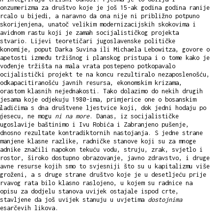
onzumerizma za društvo koje je još 15-ak godina godina ranije
rcalo u bijedi, a naravno da ona nije ni približno potpuno
skorijenjena, unatoč velikim modernizacijskih skokovima i
avidnom rastu koji je zamah socijalističkog projekta
stvario. Lijevi teoretičari jugoslavenske političke
konomije, poput Darka Suvina ili Michaela Lebowitza, govore o
apetosti između tržišnog i planskog pristupa i o tome kako je
vođenje tržišta na mala vrata postepeno potkopavalo
ocijalistički projekt te na koncu rezultiralo nezaposlenošću,
odkapacitiranošću javnih resursa, ekonomskim krizama,
orastom klasnih nejednakosti. Tako dolazimo do nekih drugih
jesama koje odjekuju 1980-ima, primjerice one o bosanskim
ladićima s dna društvene ljestvice koji, dok jedni hodaju po
mjesecu, ne mogu
ni na more
. Danas, iz socijalističke
ugoslavije baštinimo i Ivu Robića i Zabranjeno pušenje,
dnosno rezultate kontradiktornih nastojanja. S jedne strane
manjene klasne razlike, radničke stanove koji su za mnoge
adnike značili napokon tekuću vodu, struju, zrak, svjetlo i
rostor, široko dostupno obrazovanje, javno zdravstvo, i druge
avne resurse kojih smo to svjesniji što su u kapitalizmu više
groženi, a s druge strane društvo koje je u desetljeću prije
rvavog rata bilo klasno raslojeno, u kojem su radnice na
opisu za dodjelu stanova uvijek ostajale ispod crte,
ostavljene da još uvijek stanuju u uvjetima
dostojnima
Cesarčevih likova.