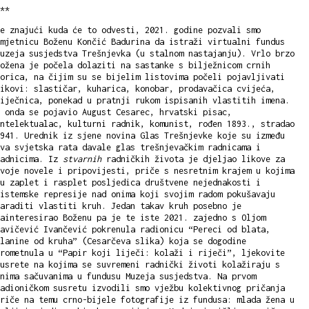
**
e znajući kuda će to odvesti, 2021. godine pozvali smo
mjetnicu Boženu Končić Badurina da istraži virtualni fundus
uzeja susjedstva Trešnjevka (u stalnom nastajanju). Vrlo brzo
ožena je počela dolaziti na sastanke s bilježnicom crnih
orica, na čijim su se bijelim listovima počeli pojavljivati
ikovi: slastičar, kuharica, konobar, prodavačica cvijeća,
iječnica, ponekad u pratnji rukom ispisanih vlastitih imena.
A onda se pojavio August Cesarec, hrvatski pisac,
ntelektualac, kulturni radnik, komunist, rođen 1893., stradao
941. Urednik iz sjene novina Glas Trešnjevke koje su između
va svjetska rata davale glas trešnjevačkim radnicama i
radnicima. Iz
stvarnih
radničkih života je djeljao likove za
voje novele i pripovijesti, priče s nesretnim krajem u kojima
u zaplet i rasplet posljedica društvene nejednakosti i
istemske represije nad onima koji svojim radom pokušavaju
araditi vlastiti kruh. Jedan takav kruh posebno je
ainteresirao Boženu pa je te iste 2021. zajedno s Oljom
avičević Ivančević pokrenula radionicu “Pereci od blata,
lanine od kruha” (Cesarčeva slika) koja se dogodine
rometnula u “Papir koji liječi: kolaži i riječi”, ljekovite
usrete na kojima se suvremeni radnički životi kolažiraju s
nima sačuvanima u fundusu Muzeja susjedstva. Na prvom
adioničkom susretu izvodili smo vježbu kolektivnog pričanja
riče na temu crno-bijele fotografije iz fundusa: mlada žena u