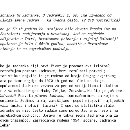
adranka ⟨G Jadranke, D Jadranki⟩ ž. os. ime izvedeno od
uškoga imena Jadran + -ka (veoma često; 12 818 nositeljica)
me je 50-ih godina XX. stoljeća bilo deveto žensko ime po
čestalosti nadijevanja u Hrvatskoj, kad se najčešće
adijevalo u Istri, Hrvatskome primorju i cijeloj Dalmaciji.
opularno je bilo i 60-ih godina, osobito u Hrvatskome
rimorju te na zagrebačkom području.
ko je Jadranka čiji prvi život je predmet ove izložbe?
retražujem poznate Jadranke, brzi rezultati potvrđuju
tatistiku: najviše ih je rođeno od kraja Drugog svjetskog
ata pa tamo negdje do 1970-ih godina. Čini se da je
opularnost Jadranke vezana za period socijalizma i utoliko
riziva nekad brojne Nade, Željke, Zdravke… No što je još ime
adranka
? Posveta
plavom Jadranu
, tom našem moru za kojim s
kontinenta žudimo, a raj zamišljamo poput njegovih najljepših
vala (možda i plavih laguna). I opet se statistika slaže:
adranke se nisu često rađale samo pored Jadrana, nego i na
agrebačkom području. Upravo je takva jedna Jadranka ona za
ojom tragam(o). Zagrepčanka rođena 1954. godine, Jadranka
Klekar.