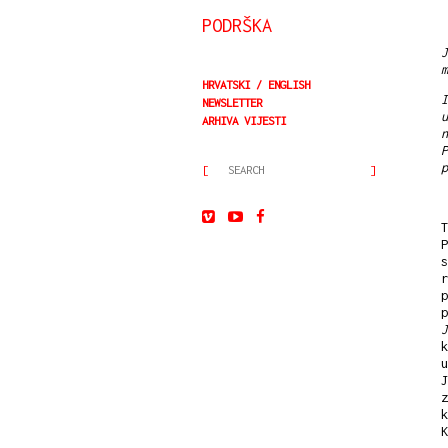
PODRŠKA
J
m
HRVATSKI
ENGLISH
I
NEWSLETTER
u
ARHIVA VIJESTI
n
P
p
T
P
s
r
p
p
J
u
J
z
k