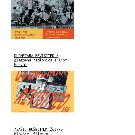
DUGMETARA REVISITED /
glazbena radionica s Anom
Horvat
"ZAŠIJ RUŠEVINU" Željke
Blakšić: filmska