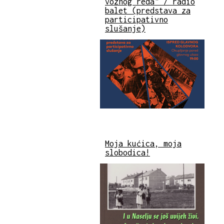
voznog reda" / radio
balet (predstava za
participativno
slušanje)
Moja kućica, moja
slobodica!