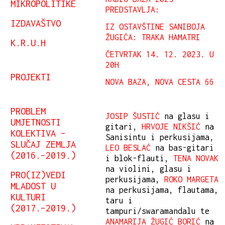
MIKROPOLITIKE
PREDSTAVLJA:
IZDAVAŠTVO
IZ OSTAVŠTINE SANIBOJA
ŽUGIĆA: TRAKA HAMATRI
K.R.U.H
ČETVRTAK 14. 12. 2023. U
20H
PROJEKTI
NOVA BAZA, NOVA CESTA 66
PROBLEM
JOSIP ŠUSTIĆ
na glasu i
UMJETNOSTI
gitari,
HRVOJE NIKŠIĆ
na
KOLEKTIVA –
Sanisintu i perkusijama,
SLUČAJ ZEMLJA
LEO BESLAĆ
na bas-gitari
(2016.–2019.)
i blok-flauti,
TENA NOVAK
na violini, glasu i
PRO(IZ)VEDI
perkusijama,
ROKO MARGETA
MLADOST U
na perkusijama, flautama,
KULTURI
taru i
(2017.–2019.)
tampuri/swaramandalu te
ANAMARIJA ŽUGIĆ BORIĆ
na