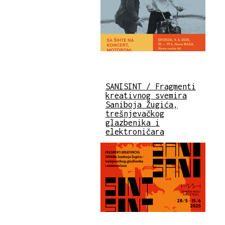
SANISINT / Fragmenti
kreativnog svemira
Saniboja Žugića,
trešnjevačkog
glazbenika i
elektroničara