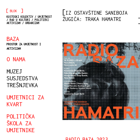
[
]
BLOK
IZ OSTAVŠTINE SANIBOJA
KUSTOSKI KOLEKTIV / UMJETNOST
ŽUGIĆA: TRAKA HAMATRI
/ RAD U KULTURI / POLITIČKI
AKTIVIZAM / URBANIZAM
BAZA
PROSTOR ZA UMJETNOST I
AKTIVIZAM
O NAMA
MUZEJ
SUSJEDSTVA
TREŠNJEVKA
UMJETNICI ZA
KVART
POLITIČKA
ŠKOLA ZA
UMJETNIKE
RADIO BAZA 2023