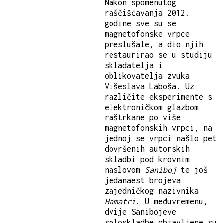
Nakon spomenutog
raščišćavanja 2012.
godine sve su se
magnetofonske vrpce
preslušale, a dio njih
restaurirao se u studiju
skladatelja i
oblikovatelja zvuka
Višeslava Laboša. Uz
različite eksperimente s
elektroničkom glazbom
raštrkane po više
magnetofonskih vrpci, na
jednoj se vrpci našlo pet
dovršenih autorskih
skladbi pod krovnim
naslovom
Saniboj
te još
jedanaest brojeva
zajedničkog nazivnika
Hamatri
. U međuvremenu,
dvije Sanibojeve
soloskladbe objavljene su