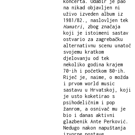
koncerta. Odabir je pao
na nikad objavljen ni
uživo izveden album iz
1981/82., naslovljen tek
Hamatri
, zbog značaja
koji je istoimeni sastav
ostvario za zagrebačku
alternativnu scenu unatoč
svojemu kratkom
djelovanju od tek
nekoliko godina krajem
70-ih i početkom 80-ih.
Riječ je, naime, o možda
i prvom world music
sastavu u Hrvatskoj, koji
je usto koketirao s
psihodeličnim i pop
žanrom, a osnivač mu je
bio i danas aktivni
glazbenik Ante Perković.
Nedugo nakon napuštanja
izvorne postave