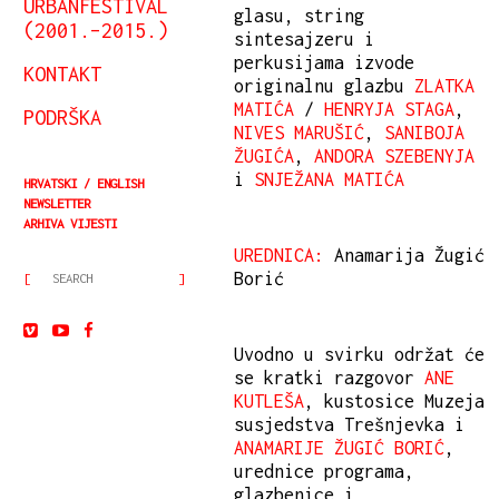
URBANFESTIVAL
glasu, string
(2001.–2015.)
sintesajzeru i
perkusijama izvode
KONTAKT
originalnu glazbu
ZLATKA
MATIĆA
/
HENRYJA STAGA
,
PODRŠKA
NIVES MARUŠIĆ
,
SANIBOJA
ŽUGIĆA
,
ANDORA SZEBENYJA
i
SNJEŽANA MATIĆA
HRVATSKI
ENGLISH
NEWSLETTER
ARHIVA VIJESTI
UREDNICA:
Anamarija Žugić
Borić
Uvodno u svirku održat će
se kratki razgovor
ANE
KUTLEŠA
, kustosice Muzeja
susjedstva Trešnjevka i
ANAMARIJE ŽUGIĆ BORIĆ
,
urednice programa,
glazbenice i