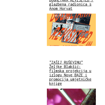
DUGMETARA REVISITED /
glazbena radionica s
Anom Horvat
"ZAŠIJ RUŠEVINU"
Željke Blakšić:
filmska projekcija u
izlogu Nove BAZE i
promocija umjetničke
knjige