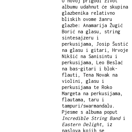
U novoj prigodi život
albumu udahnut će skupina
glazbenika relativno
bliskih ovome žanru
glazbe: Anamarija Žugić
Borić na glasu, string
sintesajzeru i
perkusijama, Josip Šustić
na glasu i gitari, Hrvoje
Nikšić na Sanisintu i
perkusijama, Leo Beslać
na bas-gitari i blok-
flauti, Tena Novak na
violini, glasu i
perkusijama te Roko
Margeta na perkusijama,
flautama, taru i
tampuri/swarmandalu.
Pjesme s albuma poput
Incredible String Band
i
Eastern Delight
, iz
naslova kojih se