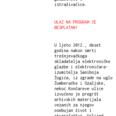
istraživačice.
ULAZ NA PROGRAM JE
BESPLATAN!
U ljeto 2012., deset
godina nakon smrti
trešnjevačkoga
skladatelja elektroničke
glazbe i elektroničara-
izumitelja Saniboja
Žugića, iz zgrade na uglu
Žumberačke i Ozaljske,
nekoć Končareve ulice
izvučeno je pregršt
arhivskih materijala
vezanih za njegov
osebujan život i
stvaralaštvo. Uslijed