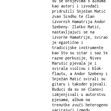
su se brojevima s albuma
kao autori i izvođači
pridružili Snježan Matić
zvan Sindhu te član
izvornih Hamatrija Andor
Szebeny. Zlatko Matić,
nastavljajući se na
izvorne Hamatrije, svirao
je egzotične i
tradicijske instrumente
kao što su sitar i saz te
razne perkusije, Nives
Marušić pjevala je i
svirala violinu i blok-
flautu, a Andor Szebeny i
Snježan Matić svirali su
gitaru i također pjevali.
Budući da su se članovi
izmjenjivali u autorstvu
pjesama, album na
trenutke zvuči heterogeno
varirajući između