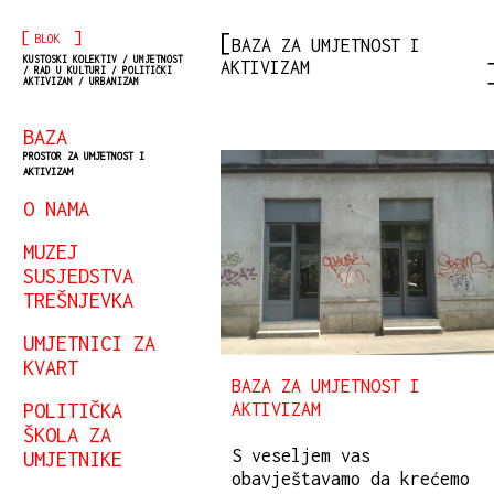
[
]
BLOK
BAZA ZA UMJETNOST I
KUSTOSKI KOLEKTIV / UMJETNOST
AKTIVIZAM
/ RAD U KULTURI / POLITIČKI
AKTIVIZAM / URBANIZAM
BAZA
PROSTOR ZA UMJETNOST I
AKTIVIZAM
O NAMA
MUZEJ
SUSJEDSTVA
TREŠNJEVKA
UMJETNICI ZA
KVART
BAZA ZA UMJETNOST I
POLITIČKA
AKTIVIZAM
ŠKOLA ZA
S veseljem vas
UMJETNIKE
obavještavamo da krećemo