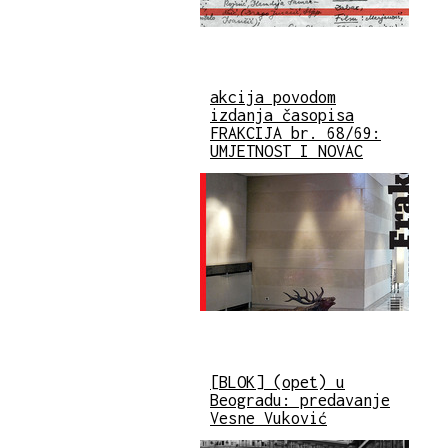
akcija povodom
izdanja časopisa
FRAKCIJA br. 68/69:
UMJETNOST I NOVAC
[BLOK] (opet) u
Beogradu: predavanje
Vesne Vuković