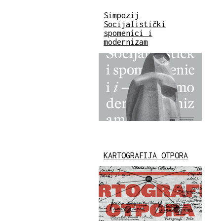
Simpozij
Socijalistički
spomenici i
modernizam
KARTOGRAFIJA OTPORA