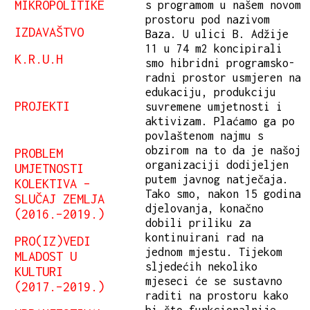
MIKROPOLITIKE
s programom u našem novom
prostoru pod nazivom
IZDAVAŠTVO
Baza. U ulici B. Adžije
11 u 74 m2 koncipirali
K.R.U.H
smo hibridni programsko-
radni prostor usmjeren na
edukaciju, produkciju
PROJEKTI
suvremene umjetnosti i
aktivizam. Plaćamo ga po
povlaštenom najmu s
obzirom na to da je našoj
PROBLEM
organizaciji dodijeljen
UMJETNOSTI
putem javnog natječaja.
KOLEKTIVA –
Tako smo, nakon 15 godina
SLUČAJ ZEMLJA
djelovanja, konačno
(2016.–2019.)
dobili priliku za
kontinuirani rad na
PRO(IZ)VEDI
jednom mjestu. Tijekom
MLADOST U
sljedećih nekoliko
KULTURI
mjeseci će se sustavno
(2017.–2019.)
raditi na prostoru kako