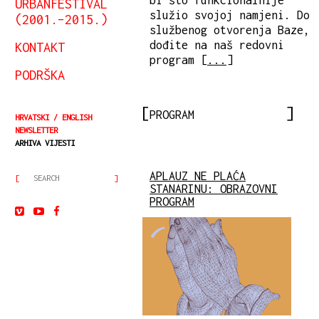
bi što funkcionalnije
URBANFESTIVAL
služio svojoj namjeni. Do
(2001.–2015.)
službenog otvorenja Baze,
dođite na naš redovni
KONTAKT
program [
...
]
PODRŠKA
PROGRAM
HRVATSKI
ENGLISH
NEWSLETTER
ARHIVA VIJESTI
APLAUZ NE PLAĆA
STANARINU: OBRAZOVNI
PROGRAM