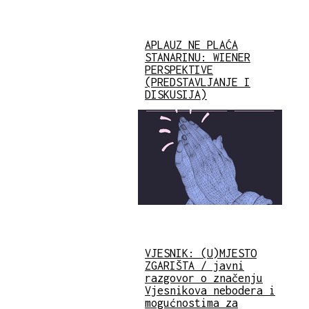
APLAUZ NE PLAĆA
STANARINU: WIENER
PERSPEKTIVE
(PREDSTAVLJANJE I
DISKUSIJA)
VJESNIK: (U)MJESTO
ZGARIŠTA / javni
razgovor o značenju
Vjesnikova nebodera i
mogućnostima za