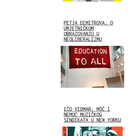
PETJA DIMITROVA: O
UMJETNIČKOM
OBRAZOVANJU U
NEOLIBERALIZMU
IČO VIDMAR: MOĆ I
NEMOĆ MUZIČKOG
SINDIKATA U NEW YORKU