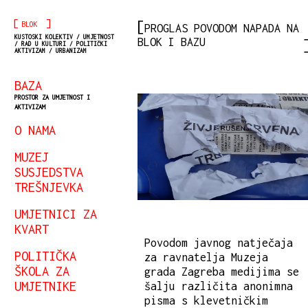
[
]
BLOK
PROGLAS POVODOM NAPADA NA
KUSTOSKI KOLEKTIV / UMJETNOST
BLOK I BAZU
/ RAD U KULTURI / POLITIČKI
AKTIVIZAM / URBANIZAM
BAZA
PROSTOR ZA UMJETNOST I
AKTIVIZAM
O NAMA
MUZEJ
SUSJEDSTVA
TREŠNJEVKA
UMJETNICI ZA
KVART
Povodom javnog natječaja
POLITIČKA
za ravnatelja Muzeja
ŠKOLA ZA
grada Zagreba medijima se
UMJETNIKE
šalju različita anonimna
pisma s klevetničkim