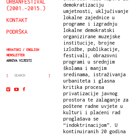
URBANFESTIVAL
demokratizaciju
(2001.–2015.)
umjetnosti, uključivanje
lokalne zajednice u
KONTAKT
programe i izgradnju
lokalne demokratski
PODRŠKA
organizirane muzejske
institucije, brojne
izložbe, publikacije,
HRVATSKI
ENGLISH
festivali, obrazovni
NEWSLETTER
ARHIVA VIJESTI
programi u srednjim
školama i manjim
sredinama, istraživanja
urbaniteta i glasna
kritika procesa
privatizacije javnog
prostora te zalaganje za
poštene radne uvjete u
kulturi i plaćeni rad
proglašava se
“indoktrinacijom”. U
kontinuiranih 20 godina