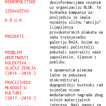
MIKROPOLITIKE
dezinformacijama vezanim
uz organizaciju BLOK. Ta
IZDAVAŠTVO
huškačka kampanja za
posljedicu je imala
K.R.U.H
noćašnju uličnu “akciju”
lijepljenja
provokatorskih plakata na
PROJEKTI
našu trešnjevačku
galeriju BAZA, kojom su
nepoznati počinitelji
PROBLEM
pokušali zastrašiti naše
UMJETNOSTI
zaposlenice, članove i
publiku.
KOLEKTIVA –
SLUČAJ ZEMLJA
U spomenutim pismima
(2016.–2019.)
lažno se pokušava
diskreditirati
PRO(IZ)VEDI
dugogodišnji kustoski rad
MLADOST U
ovjenčan nizom
KULTURI
međunarodnih nagrada zbog
(2017.–2019.)
sitnih materijalnih
interesa. Naši napori za