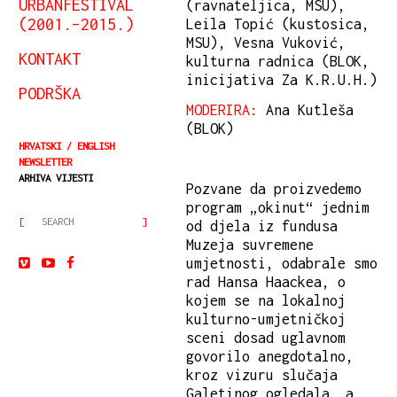
URBANFESTIVAL
(ravnateljica, MSU),
(2001.–2015.)
Leila Topić (kustosica,
MSU), Vesna Vuković,
KONTAKT
kulturna radnica (BLOK,
inicijativa Za K.R.U.H.)
PODRŠKA
MODERIRA:
Ana Kutleša
(BLOK)
HRVATSKI
ENGLISH
NEWSLETTER
ARHIVA VIJESTI
Pozvane da proizvedemo
program „okinut“ jednim
od djela iz fundusa
Muzeja suvremene
umjetnosti, odabrale smo
rad Hansa Haackea, o
kojem se na lokalnoj
kulturno-umjetničkoj
sceni dosad uglavnom
govorilo anegdotalno,
kroz vizuru slučaja
Galetinog ogledala, a