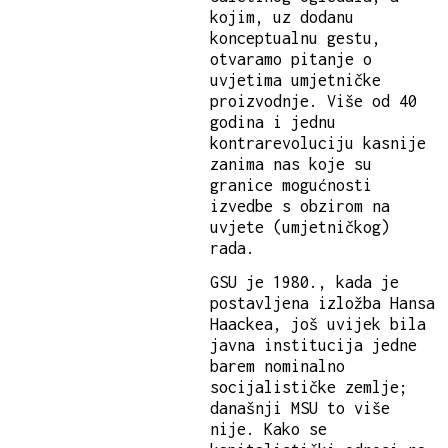
kojim, uz dodanu
konceptualnu gestu,
otvaramo pitanje o
uvjetima umjetničke
proizvodnje. Više od 40
godina i jednu
kontrarevoluciju kasnije
zanima nas koje su
granice mogućnosti
izvedbe s obzirom na
uvjete (umjetničkog)
rada.
GSU je 1980., kada je
postavljena izložba Hansa
Haackea, još uvijek bila
javna institucija jedne
barem nominalno
socijalističke zemlje;
današnji MSU to više
nije. Kako se