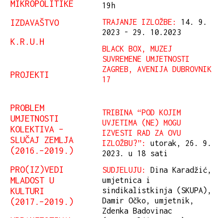
MIKROPOLITIKE
19h
IZDAVAŠTVO
TRAJANJE IZLOŽBE:
14. 9.
2023 - 29. 10.2023
K.R.U.H
BLACK BOX, MUZEJ
SUVREMENE UMJETNOSTI
ZAGREB, AVENIJA DUBROVNIK
PROJEKTI
17
PROBLEM
TRIBINA “POD KOJIM
UMJETNOSTI
UVJETIMA (NE) MOGU
KOLEKTIVA –
IZVESTI RAD ZA OVU
SLUČAJ ZEMLJA
IZLOŽBU?”:
utorak, 26. 9.
(2016.–2019.)
2023. u 18 sati
PRO(IZ)VEDI
SUDJELUJU:
Dina Karadžić,
MLADOST U
umjetnica i
KULTURI
sindikalistkinja (SKUPA),
(2017.–2019.)
Damir Očko, umjetnik,
Zdenka Badovinac