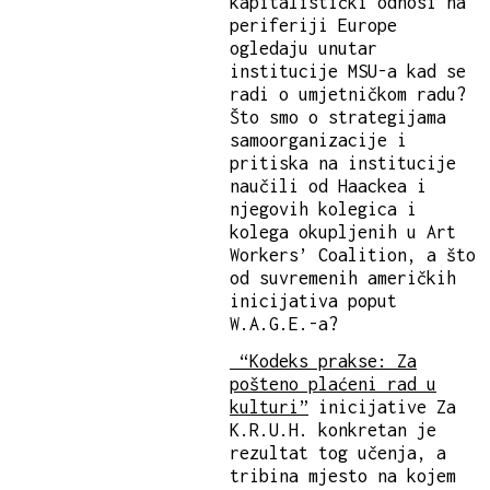
kapitalistički odnosi na
periferiji Europe
ogledaju unutar
institucije MSU-a kad se
radi o umjetničkom radu?
Što smo o strategijama
samoorganizacije i
pritiska na institucije
naučili od Haackea i
njegovih kolegica i
kolega okupljenih u Art
Workers’ Coalition, a što
od suvremenih američkih
inicijativa poput
W.A.G.E.-a?
“Kodeks prakse: Za
pošteno plaćeni rad u
kulturi”
inicijative Za
K.R.U.H. konkretan je
rezultat tog učenja, a
tribina mjesto na kojem