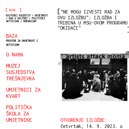
[
]
BLOK
"NE MOGU IZVESTI RAD ZA
KUSTOSKI KOLEKTIV / UMJETNOST
OVU IZLOŽBU": IZLOŽBA I
/ RAD U KULTURI / POLITIČKI
AKTIVIZAM / URBANIZAM
TRIBINA U MSU-OVOM PROGRAMU
"OKIDAČI"
BAZA
PROSTOR ZA UMJETNOST I
AKTIVIZAM
O NAMA
MUZEJ
SUSJEDSTVA
TREŠNJEVKA
UMJETNICI ZA
KVART
POLITIČKA
ŠKOLA ZA
UMJETNIKE
OTVORENJE IZLOŽBE:
četvrtak, 14. 9. 2023. u