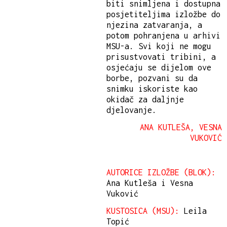
biti snimljena i dostupna
posjetiteljima izložbe do
njezina zatvaranja, a
potom pohranjena u arhivi
MSU-a. Svi koji ne mogu
prisustvovati tribini, a
osjećaju se dijelom ove
borbe, pozvani su da
snimku iskoriste kao
okidač za daljnje
djelovanje.
ANA KUTLEŠA, VESNA
VUKOVIĆ
AUTORICE IZLOŽBE (BLOK):
Ana Kutleša i Vesna
Vuković
KUSTOSICA (MSU):
Leila
Topić