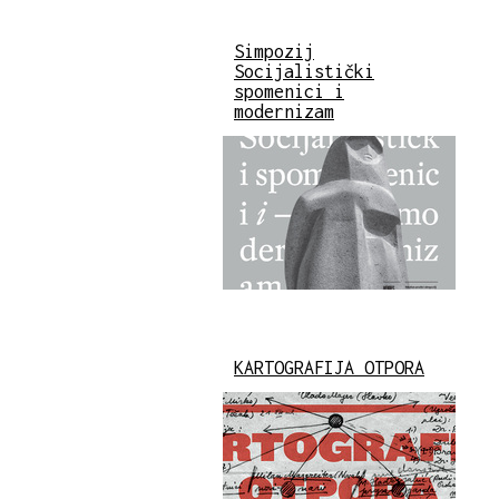
Simpozij
Socijalistički
spomenici i
modernizam
KARTOGRAFIJA OTPORA