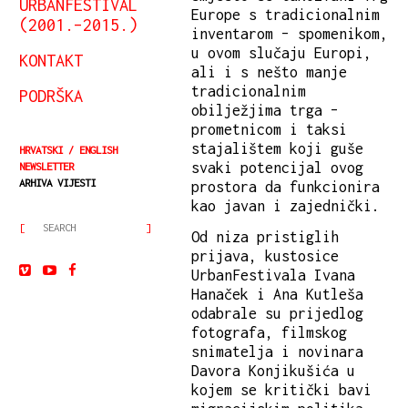
URBANFESTIVAL
Europe s tradicionalnim
(2001.–2015.)
inventarom – spomenikom,
u ovom slučaju Europi,
KONTAKT
ali i s nešto manje
tradicionalnim
PODRŠKA
obilježjima trga –
prometnicom i taksi
stajalištem koji guše
HRVATSKI
ENGLISH
svaki potencijal ovog
NEWSLETTER
ARHIVA VIJESTI
prostora da funkcionira
kao javan i zajednički.
Od niza pristiglih
prijava, kustosice
UrbanFestivala Ivana
Hanaček i Ana Kutleša
odabrale su prijedlog
fotografa, filmskog
snimatelja i novinara
Davora Konjikušića u
kojem se kritički bavi