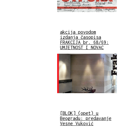
akcija povodom
izdanja časopisa
FRAKCIJA br. 68/69:
UMJETNOST I NOVAC
[BLOK] (opet) u
Beogradu: predavanje
Vesne Vuković