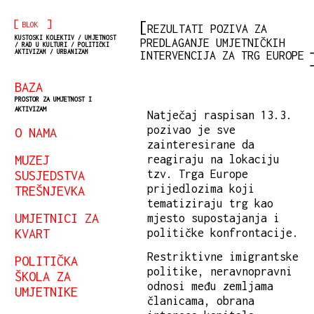
[
]
BLOK
REZULTATI POZIVA ZA
KUSTOSKI KOLEKTIV / UMJETNOST
PREDLAGANJE UMJETNIČKIH
/ RAD U KULTURI / POLITIČKI
AKTIVIZAM / URBANIZAM
INTERVENCIJA ZA TRG EUROPE
BAZA
PROSTOR ZA UMJETNOST I
AKTIVIZAM
Natječaj raspisan 13.3.
pozivao je sve
O NAMA
zainteresirane da
MUZEJ
reagiraju na lokaciju
SUSJEDSTVA
tzv. Trga Europe
prijedlozima koji
TREŠNJEVKA
tematiziraju trg kao
UMJETNICI ZA
mjesto supostajanja i
KVART
političke konfrontacije.
Restriktivne imigrantske
POLITIČKA
politike, neravnopravni
ŠKOLA ZA
odnosi među zemljama
UMJETNIKE
članicama, obrana