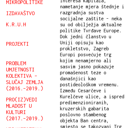
interesa kapitala,
MIKROPOLITIKE
nametanje mjera štednje i
IZDAVAŠTVO
razgradnja sustva
socijalne zaštite – neka
K.R.U.H
su od obilježja aktualne
politike Tvrđave Europe.
Dok jedni članstvo u
Uniji opisuju kao
PROJEKTI
prokletstvo, Zagreb
Europi posvećuje trg
kojim nenamjerno ali
PROBLEM
sasvim jasno pokazuje
UMJETNOSTI
promašenost teze o
KOLEKTIVA –
današnjici kao
SLUČAJ ZEMLJA
postideološkom vremenu.
(2016.–2019.)
Između Cesarčeve i
Kurelčeve ulice, a ispred
PRO(IZ)VEDI
predimenzioniranih,
MLADOST U
kruzerskih gabarita
KULTURI
poslovno stambenog
(2017.–2019.)
objekta Ban centra,
smjesto se takozvani Trg