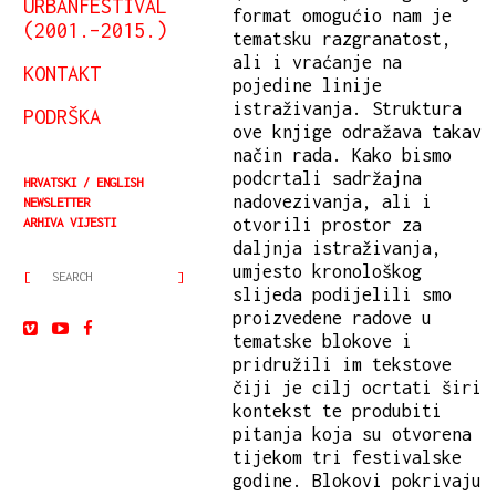
URBANFESTIVAL
format omogućio nam je
(2001.–2015.)
tematsku razgranatost,
ali i vraćanje na
KONTAKT
pojedine linije
istraživanja. Struktura
PODRŠKA
ove knjige odražava takav
način rada. Kako bismo
podcrtali sadržajna
HRVATSKI
ENGLISH
nadovezivanja, ali i
NEWSLETTER
ARHIVA VIJESTI
otvorili prostor za
daljnja istraživanja,
umjesto kronološkog
slijeda podijelili smo
proizvedene radove u
tematske blokove i
pridružili im tekstove
čiji je cilj ocrtati širi
kontekst te produbiti
pitanja koja su otvorena
tijekom tri festivalske
godine. Blokovi pokrivaju