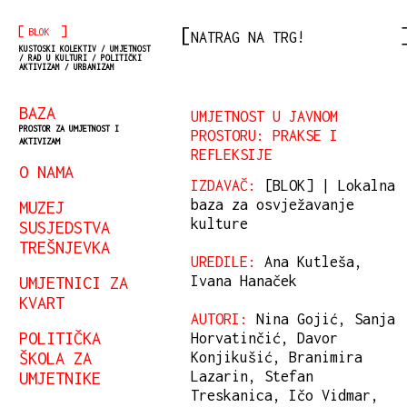
[
]
BLOK
NATRAG NA TRG!
KUSTOSKI KOLEKTIV / UMJETNOST
/ RAD U KULTURI / POLITIČKI
AKTIVIZAM / URBANIZAM
BAZA
UMJETNOST U JAVNOM
PROSTOR ZA UMJETNOST I
PROSTORU: PRAKSE I
AKTIVIZAM
REFLEKSIJE
O NAMA
IZDAVAČ:
[BLOK] | Lokalna
baza za osvježavanje
MUZEJ
kulture
SUSJEDSTVA
TREŠNJEVKA
UREDILE:
Ana Kutleša,
UMJETNICI ZA
Ivana Hanaček
KVART
AUTORI:
Nina Gojić, Sanja
POLITIČKA
Horvatinčić, Davor
ŠKOLA ZA
Konjikušić, Branimira
UMJETNIKE
Lazarin, Stefan
Treskanica, Ičo Vidmar,