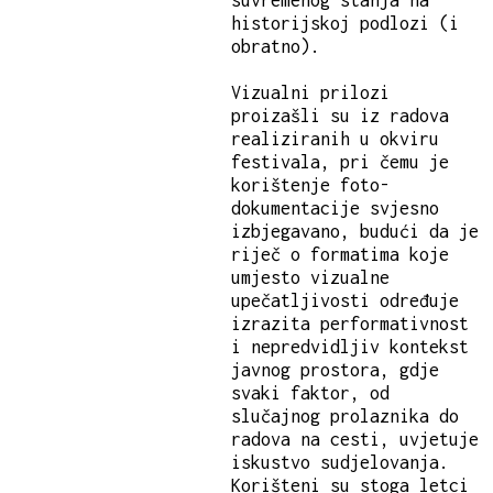
suvremenog stanja na
historijskoj podlozi (i
obratno).
Vizualni prilozi
proizašli su iz radova
realiziranih u okviru
festivala, pri čemu je
korištenje foto-
dokumentacije svjesno
izbjegavano, budući da je
riječ o formatima koje
umjesto vizualne
upečatljivosti određuje
izrazita performativnost
i nepredvidljiv kontekst
javnog prostora, gdje
svaki faktor, od
slučajnog prolaznika do
radova na cesti, uvjetuje
iskustvo sudjelovanja.
Korišteni su stoga letci