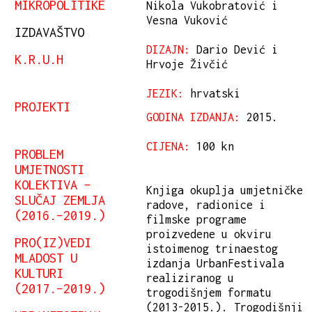
MIKROPOLITIKE
Nikola Vukobratović i
Vesna Vuković
IZDAVAŠTVO
DIZAJN:
Dario Dević i
K.R.U.H
Hrvoje Živčić
JEZIK:
hrvatski
PROJEKTI
GODINA IZDANJA:
2015.
CIJENA:
100 kn
PROBLEM
UMJETNOSTI
KOLEKTIVA –
Knjiga okuplja umjetničke
SLUČAJ ZEMLJA
radove, radionice i
(2016.–2019.)
filmske programe
proizvedene u okviru
PRO(IZ)VEDI
istoimenog trinaestog
MLADOST U
izdanja UrbanFestivala
KULTURI
realiziranog u
(2017.–2019.)
trogodišnjem formatu
(2013-2015.). Trogodišnji