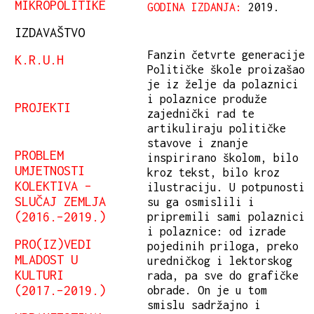
MIKROPOLITIKE
GODINA IZDANJA:
2019.
IZDAVAŠTVO
Fanzin četvrte generacije
K.R.U.H
Političke škole proizašao
je iz želje da polaznici
i polaznice produže
PROJEKTI
zajednički rad te
artikuliraju političke
stavove i znanje
PROBLEM
inspirirano školom, bilo
UMJETNOSTI
kroz tekst, bilo kroz
KOLEKTIVA –
ilustraciju. U potpunosti
SLUČAJ ZEMLJA
su ga osmislili i
(2016.–2019.)
pripremili sami polaznici
i polaznice: od izrade
PRO(IZ)VEDI
pojedinih priloga, preko
MLADOST U
uredničkog i lektorskog
KULTURI
rada, pa sve do grafičke
(2017.–2019.)
obrade. On je u tom
smislu sadržajno i