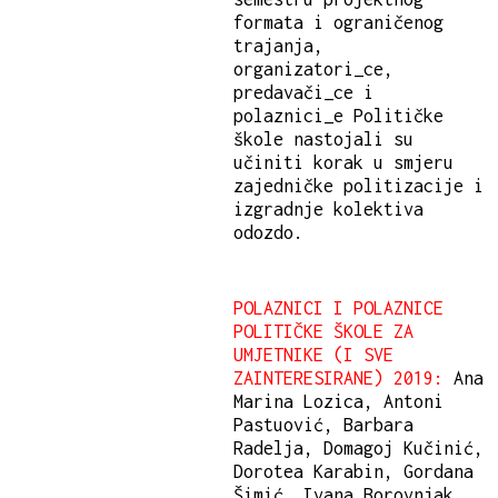
formata i ograničenog
trajanja,
organizatori_ce,
predavači_ce i
polaznici_e Političke
škole nastojali su
učiniti korak u smjeru
zajedničke politizacije i
izgradnje kolektiva
odozdo.
POLAZNICI I POLAZNICE
POLITIČKE ŠKOLE ZA
UMJETNIKE (I SVE
ZAINTERESIRANE) 2019:
Ana
Marina Lozica, Antoni
Pastuović, Barbara
Radelja, Domagoj Kučinić,
Dorotea Karabin, Gordana
Šimić, Ivana Borovnjak,