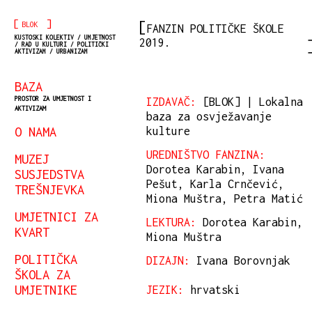
[
]
BLOK
FANZIN POLITIČKE ŠKOLE
KUSTOSKI KOLEKTIV / UMJETNOST
2019.
/ RAD U KULTURI / POLITIČKI
AKTIVIZAM / URBANIZAM
BAZA
PROSTOR ZA UMJETNOST I
IZDAVAČ:
[BLOK] | Lokalna
AKTIVIZAM
baza za osvježavanje
O NAMA
kulture
UREDNIŠTVO FANZINA:
MUZEJ
Dorotea Karabin, Ivana
SUSJEDSTVA
Pešut, Karla Crnčević,
TREŠNJEVKA
Miona Muštra, Petra Matić
UMJETNICI ZA
LEKTURA:
Dorotea Karabin,
KVART
Miona Muštra
POLITIČKA
DIZAJN:
Ivana Borovnjak
ŠKOLA ZA
UMJETNIKE
JEZIK:
hrvatski