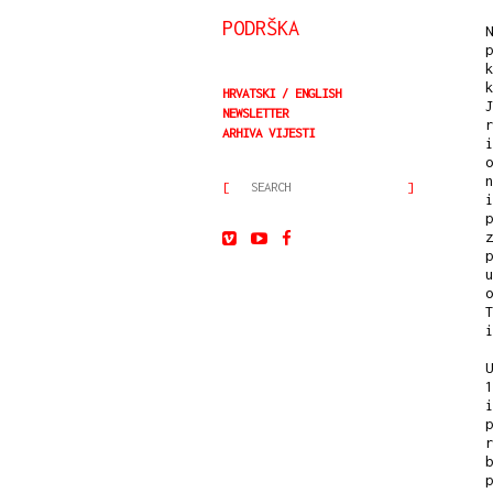
PODRŠKA
N
p
k
k
HRVATSKI
ENGLISH
J
NEWSLETTER
r
ARHIVA VIJESTI
i
o
n
i
p
z
p
u
o
T
i
U
1
i
p
r
b
p