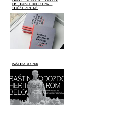
PROMOCIJA KNJIGE "PROBLEM
UMJETNOSTI KOLEKTIVA –
SLUČAJ ZEMLJA"
BAŠTINA ODOZDO