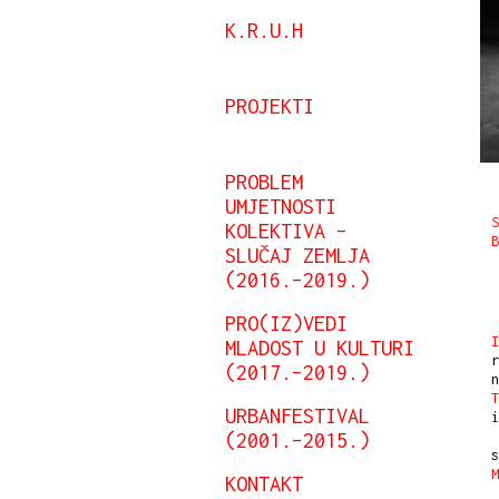
K.R.U.H
PROJEKTI
PROBLEM
UMJETNOSTI
S
KOLEKTIVA –
B
SLUČAJ ZEMLJA
(2016.–2019.)
PRO(IZ)VEDI
I
MLADOST U KULTURI
(2017.–2019.)
n
T
URBANFESTIVAL
i
(2001.–2015.)
KONTAKT