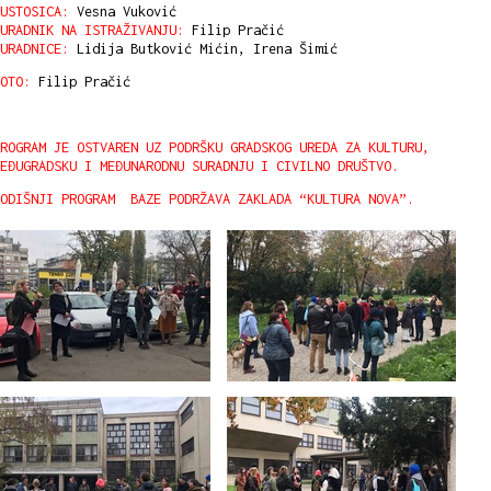
USTOSICA:
Vesna Vuković
URADNIK NA ISTRAŽIVANJU:
Filip Pračić
URADNICE:
Lidija Butković Mićin, Irena Šimić
OTO:
Filip Pračić
ROGRAM JE OSTVAREN UZ PODRŠKU GRADSKOG UREDA ZA KULTURU,
EĐUGRADSKU I MEĐUNARODNU SURADNJU I CIVILNO DRUŠTVO.
GODIŠNJI PROGRAM BAZE PODRŽAVA ZAKLADA “KULTURA NOVA”.