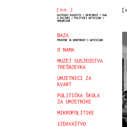
[
]
BLOK
R
KUSTOSKI KOLEKTIV / UMJETNOST / RAD
U KULTURI / POLITIČKI AKTIVIZAM /
URBANIZAM
BAZA
PROSTOR ZA UMJETNOST I AKTIVIZAM
O NAMA
MUZEJ SUSJEDSTVA
TREŠNJEVKA
UMJETNICI ZA
KVART
POLITIČKA ŠKOLA
ZA UMJETNIKE
MIKROPOLITIKE
IZDAVAŠTVO