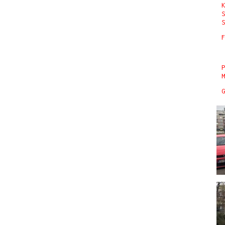
K
S
S
F
P
M