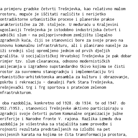
a primjeru gradske četvrti Trešnjevka, kao relativno malom
rostoru, moguće je iščitati različite i nerijetko
ontradiktorne urbanističke procese i planerske prakse
arakteristične za 20. stoljeće. U međuraću u Kraljevini
ugoslaviji Trešnjevka je istodobno industrijska četvrt i
adnički slum – na poljoprivrednom zemljištu ilegalno
zgrađenih kuća, čiji se stanovnici bore za svoje pravo na
snovnu komunalnu infrastrukturu, ali i planirano naselje za
iži srednji sloj opremljeno jednim od prvih dječjih
grališta. U socijalističkoj Hrvatskoj Trešnjevka je pak dobar
rimjer tzv. slum clearancea, odnosno modernističkih
asijecanja u izgrađeno supstandardno tkivo kojima se čisti
rostor za suvremenu stanogradnju i implementaciju tri
rbanističko-arhitektonska ansambla za kulturu i obrazovanje,
pskrbu i rekreaciju – današnji Park Stara Trešnjevka,
rešnjevački trg i Trg sportova s pratećom zelenom
nfrastrukturom.
 oba razdoblja, konkretno od 1928. do 1934. te od 1947. do
952./1953., stanovnici Trešnjevke aktivno participiraju u
zgradnji svoje četvrti putem Komunalne organizacije južne
eriferije i Narodne fronte V. rajona. Razlika između dva
azdoblja je višestruka sa stajališta same provedbe i
rojnosti rezultata predstavljenih na izložbi na pet
ovijesnih karata na kojima se čita transformacija prostora,