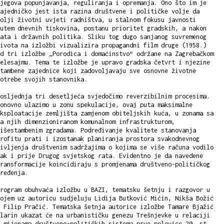
jegova popunjavanja, reguliranja i opremanja. Ono što im je
ajedničko jest ista razina društvene i političke volje da
olji životni uvjeti radništva, u stalnom fokusu javnosti
utem dnevnih tiskovina, postanu prioritet gradskih, a nakon
ata i državnih politika. Sliku tog dugo sanjanog suvremenog
ivota na izložbi vizualizira propagandni film druge (1958.)
d tri izložbe „Porodica i domaćinstvo“ održane na Zagrebačkom
elesajmu. Tema te izložbe je upravo gradska četvrt i njezine
tambene zajednice koji zadovoljavaju sve osnovne životne
otrebe svojih stanovnika.
osljednja tri desetljeća svjedočimo reverzibilnim procesima.
onovno ulazimo u zonu spekulacije, ovaj puta maksimalne
ksploatacije zemljišta zamjenom obiteljskih kuća, u zonama sa
a njih dimenzioniranom komunalnom infrastrukturom,
išestambenim zgradama. Podređivanje kvalitete stanovanja
rofitu prati i izostanak planiranja prostora svakodnevnog
ivljenja društvenim sadržajima o kojima se više računa vodilo
ak i prije Drugog svjetskog rata. Evidentno je da navedene
ransformacije koincidiraju s promjenama društveno-političkog
ređenja.
rogram obuhvaća izložbu u BAZI, tematsku šetnju i razgovor u
ojem uz autoricu sudjeluju Lidija Butković Mićin, Nikša Božić
 Filip Pračić. Tematska šetnja autorice izložbe Tamare Bjažić
larin ukazat će na urbanističku genezu Trešnjevke u relaciji
 mijenama društveno-političkih sistema prve polovice 20. st.