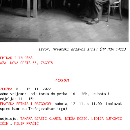
izvor: Hrvatski državni arhiv (HR-HDA-1422)
EMINAR I IZLOŽBA
AZA, NOVA CESTA 66, ZAGREB
PROGRAM
ZLOŽBA:
8. — 15. 11. 2022.
radno vrijeme: od utorka do petka: 16 — 20h, subota i
edjelja: 11 — 15h
EMATSKA ŠETNJA I RAZGOVOR:
subota, 12. 11. u 11.00 (polazak
spred Name na Trešnjevačkom trgu)
sudjeluju:
TAMARA BJAŽIĆ KLARIN, NIKŠA BOŽIĆ, LIDIJA BUTKOVIĆ
MIĆIN
i
FILIP PRAČIĆ