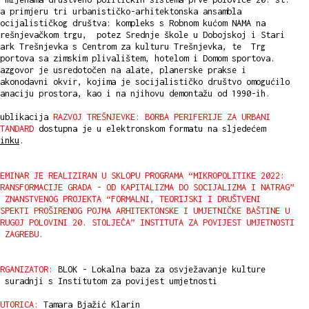
a primjeru tri urbanističko-arhitektonska ansambla
ocijalističkog društva: kompleks s Robnom kućom NAMA na
Trešnjevačkom trgu, potez Srednje škole u Dobojskoj i Stari
park Trešnjevka s Centrom za kulturu Trešnjevka, te Trg
portova sa zimskim plivalištem, hotelom i Domom sportova.
azgovor je usredotočen na alate, planerske prakse i
akonodavni okvir, kojima je socijalističko društvo omogućilo
anaciju prostora, kao i na njihovu demontažu od 1990-ih.
Publikacija
RAZVOJ TREŠNJEVKE: BORBA PERIFERIJE ZA URBANI
TANDARD
dostupna je u elektronskom formatu na sljedećem
inku
.
EMINAR JE REALIZIRAN U SKLOPU PROGRAMA “MIKROPOLITIKE 2022:
RANSFORMACIJE GRADA - OD KAPITALIZMA DO SOCIJALIZMA I NATRAG”
 ZNANSTVENOG PROJEKTA “FORMALNI, TEORIJSKI I DRUŠTVENI
SPEKTI PROŠIRENOG POJMA ARHITEKTONSKE I UMJETNIČKE BAŠTINE U
RUGOJ POLOVINI 20. STOLJEĆA” INSTITUTA ZA POVIJEST UMJETNOSTI
 ZAGREBU.
RGANIZATOR:
BLOK - Lokalna baza za osvježavanje kulture
 suradnji s Institutom za povijest umjetnosti
UTORICA:
Tamara Bjažić Klarin