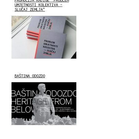
PROMOCIJA KNJIGE "PROBLEM
UMJETNOSTI KOLEKTIVA –
SLUČAJ ZEMLJA"
BAŠTINA ODOZDO