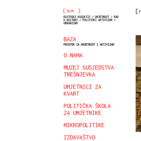
[
]
BLOK
F
KUSTOSKI KOLEKTIV / UMJETNOST / RAD
U KULTURI / POLITIČKI AKTIVIZAM /
URBANIZAM
BAZA
PROSTOR ZA UMJETNOST I AKTIVIZAM
O NAMA
MUZEJ SUSJEDSTVA
TREŠNJEVKA
UMJETNICI ZA
KVART
POLITIČKA ŠKOLA
ZA UMJETNIKE
MIKROPOLITIKE
IZDAVAŠTVO