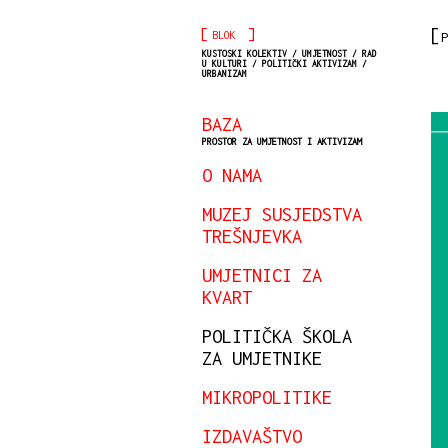
[
]
BLOK
P
KUSTOSKI KOLEKTIV / UMJETNOST / RAD
U KULTURI / POLITIČKI AKTIVIZAM /
URBANIZAM
BAZA
PROSTOR ZA UMJETNOST I AKTIVIZAM
O NAMA
MUZEJ SUSJEDSTVA
TREŠNJEVKA
UMJETNICI ZA
KVART
POLITIČKA ŠKOLA
ZA UMJETNIKE
MIKROPOLITIKE
IZDAVAŠTVO