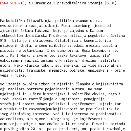
ESNA VUKOVIĆ
, su-urednica i prevoditeljica izdanja (BLOK)
Marksistička filozofkinja, politička ekonomistica,
evolucionarna socijalistkinja Rosa Luxemburg, jedna od
ajranijih žrtava fašizma, koju je zajedno s Karlom
iebknechtom desničarska Freikorps milicija pogubila u Berlinu
919., bila je i strastvena čitateljica i komentatorica
njiževnih djela, o čemu najbolje svjedoči njezina opsežna
pistolarna ostavština. I ne samo pisma, Rosa Luxemburg je,
ao i Karl Marx, i svoje teorijske tekstove 'zapaprila'
eakcijama i razmišljanjima o književnim djelima različitih
utora, kako klasika tako i suvremenika, iz više nacionalnih
njiževnosti: francuske, njemačke, poljske, engleske i - prije
vega - ruske.
vo izdanje okuplja izbor iz njezinih članaka o književnicima
oji nadilaze portrete pojedinačnih autora, ne samo
mještajući ih u šire historijske i političke okvire, nego i
ireći aspekte razmišljanja o umjetnosti, ponajprije
stražujući napeti odnos politike i književnosti. Njezin žar
a strukturnim zahvaćanjem književnosti ne proizlazi tek iz
ivog čitalačkog interesa, već i iz interesa za problematiku
acionalizma, a s njome i uloge koju je književnost u
ormiranju nacije i nacionalne kulture imala. Pisani u periodu
d prvih godina 20. st. pa do pred smrt, oni prate i razdoblje