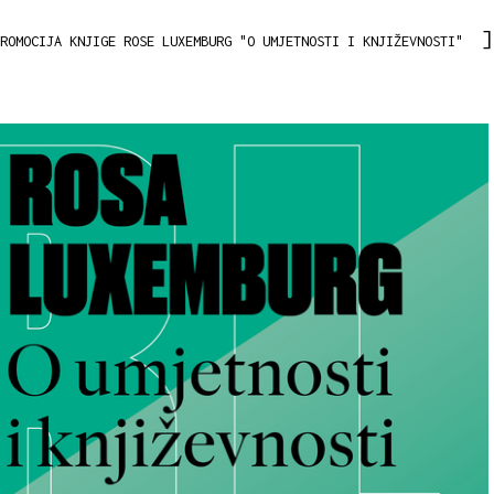
ROMOCIJA KNJIGE ROSE LUXEMBURG "O UMJETNOSTI I KNJIŽEVNOSTI"