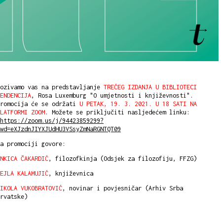
Pozivamo vas na predstavljanje
TREĆEG IZDANJA U BIBLIOTECI
ENDENCIJA
, Rosa Luxemburg "O umjetnosti i književnosti".
Promocija će se održati
U PETAK, 19. 3. 2021. U 18 SATI NA
LATFORMI ZOOM
. Možete se priključiti nasljedećem linku:
https://zoom.us/j/94423859299?
wd=eXJzdnJIYXJUdHU3VSsyZmNaRGNTQT09
a promociji govore:
NKICA ČAKARDIĆ
, filozofkinja (Odsjek za filozofiju, FFZG)
EJLA KALAMUJIĆ
, književnica
IKOLA VUKOBRATOVIĆ
, novinar i povjesničar (Arhiv Srba
rvatske)