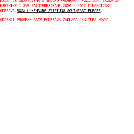
NJIGA JE OBJAVLJENA U SKLOPU PROGRAMA "POLITIČKA ŠKOLA ZA
MJETNIKE I SVE ZAINTERESIRANE 2020.” KOJI FINANCIJSKI
PODRŽAVA
ROSA LUXEMBURG STIFTUNG SOUTHEAST EUROPE
.
ODIŠNJI PROGRAM BAZE PODRŽAVA ZAKLADA "KULTURA NOVA".