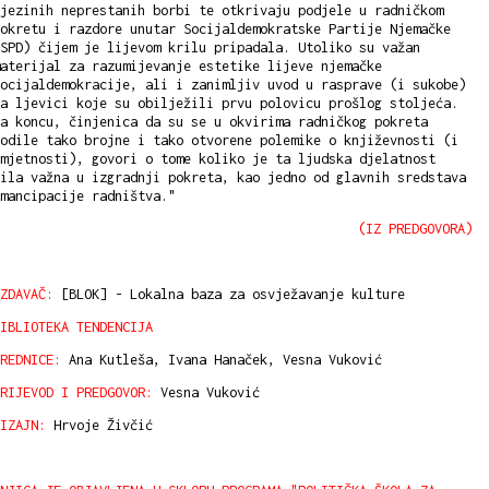
jezinih neprestanih borbi te otkrivaju podjele u radničkom
okretu i razdore unutar Socijaldemokratske Partije Njemačke
SPD) čijem je lijevom krilu pripadala. Utoliko su važan
aterijal za razumijevanje estetike lijeve njemačke
ocijaldemokracije, ali i zanimljiv uvod u rasprave (i sukobe)
a ljevici koje su obilježili prvu polovicu prošlog stoljeća.
a koncu, činjenica da su se u okvirima radničkog pokreta
odile tako brojne i tako otvorene polemike o književnosti (i
mjetnosti), govori o tome koliko je ta ljudska djelatnost
ila važna u izgradnji pokreta, kao jedno od glavnih sredstava
mancipacije radništva."
(IZ PREDGOVORA)
ZDAVAČ:
[BLOK] - Lokalna baza za osvježavanje kulture
IBLIOTEKA TENDENCIJA
REDNICE:
Ana Kutleša, Ivana Hanaček, Vesna Vuković
RIJEVOD I PREDGOVOR:
Vesna Vuković
IZAJN:
Hrvoje Živčić