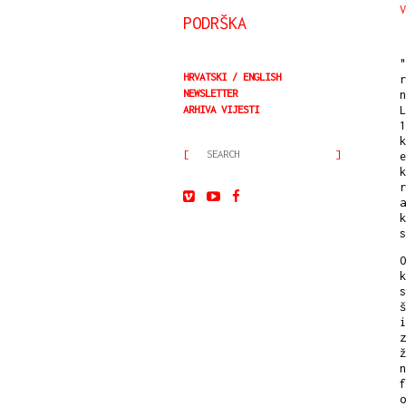
V
PODRŠKA
"
HRVATSKI
ENGLISH
r
NEWSLETTER
n
ARHIVA VIJESTI
L
1
k
e
k
r
a
k
s
O
k
s
š
i
z
ž
n
f
o