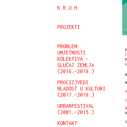
K.R.U.H
PROJEKTI
PROBLEM
UMJETNOSTI
T
KOLEKTIVA –
SLUČAJ ZEMLJA
P
(2016.–2019.)
p
PRO(IZ)VEDI
N
MLADOST U KULTURI
A
(2017.–2019.)
L
URBANFESTIVAL
N
(2001.–2015.)
H
i
KONTAKT