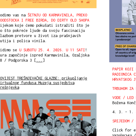
Vodimo vas na
ŠETNJU OD KARMAVINILA, PREKO
OODSTOCKA I FREE BIRDA, DO DIRTY OLD SHOPA
ijekom koje ćemo pokušati istražiti što je
o što pokreće ljude da svoju fascinaciju
lazbom pretvore u život iza prašnjavih
utija i polica vinila.
Vidimo se
U SUBOTU 25. 4. 2026. U 11 SATI
!
ura započinje ispred Karmavinila, Ozaljska
8 / Podgorska 3 [
...
]
PAPIR KOJI 
RADIONICA C
OVIJEST TREŠNJEVAČKE GLAZBE: prikupljanje
HRVATSKOG J
irtualnog fundusa Muzeja susjedstva
rešnjevka
TRBUHOM ZA 
VODE / LED 
Božena Konč
4. 3. – 1.
SRIJEDOM / 
Click for en
українська 