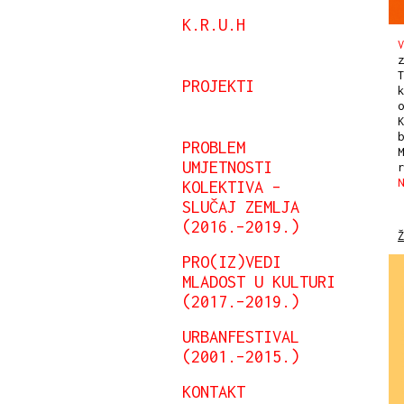
K.R.U.H
V
z
T
PROJEKTI
k
o
K
b
PROBLEM
M
UMJETNOSTI
KOLEKTIVA –
SLUČAJ ZEMLJA
(2016.–2019.)
Ž
PRO(IZ)VEDI
MLADOST U KULTURI
(2017.–2019.)
URBANFESTIVAL
(2001.–2015.)
KONTAKT