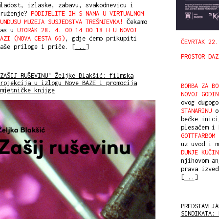
ladost, izlaske, zabavu, svakodnevicu i
druženje?
PODIJELITE IH S NAMA U VIRTUALNOM
UNDUSU MUZEJA SUSJEDSTVA TREŠNJEVKA!
Čekamo
vas u
UTORAK 28. 4. OD 14 DO 18 H U NOVOJ
AZI (NOVA CESTA 66)
, gdje ćemo prikupiti
ČEVRTAK
22.
aše priloge i priče. [
...
]
PROSTOR DAZ
ZAŠIJ RUŠEVINU" Željke Blakšić: filmska
rojekcija u izlogu Nove BAZE i promocija
BORBA ZA BO
mjetničke knjige
NOVOJ GODIN
ovog dugog
STANARINU
ot
bečke inic
plesačem i
GOTTFARBOM
i
uz uvod i 
DUNJE KUČIN
njihovom an
prava izved
[
...
]
PREDSTAVLJA
SINDIKATA: 