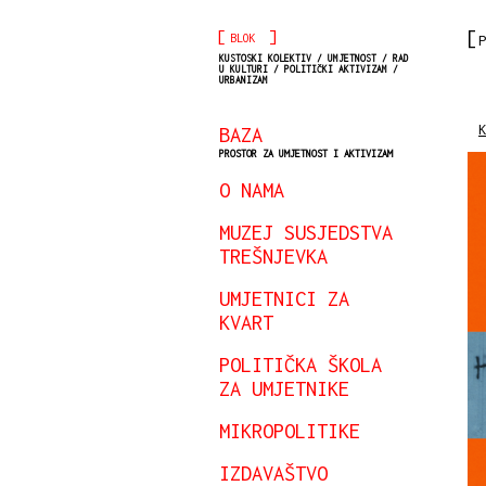
[
]
BLOK
P
KUSTOSKI KOLEKTIV / UMJETNOST / RAD
U KULTURI / POLITIČKI AKTIVIZAM /
URBANIZAM
K
BAZA
PROSTOR ZA UMJETNOST I AKTIVIZAM
O NAMA
MUZEJ SUSJEDSTVA
TREŠNJEVKA
UMJETNICI ZA
KVART
POLITIČKA ŠKOLA
ZA UMJETNIKE
MIKROPOLITIKE
IZDAVAŠTVO