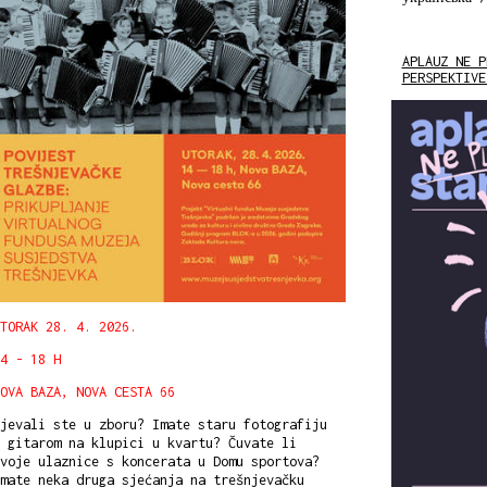
APLAUZ NE P
PERSPEKTIVE
TORAK 28. 4. 2026.
4 - 18 H
OVA BAZA, NOVA CESTA 66
jevali ste u zboru? Imate staru fotografiju
 gitarom na klupici u kvartu? Čuvate li
voje ulaznice s koncerata u Domu sportova?
mate neka druga sjećanja na trešnjevačku