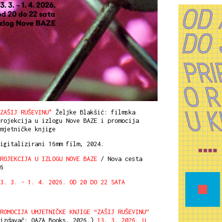
ZAŠIJ RUŠEVINU"
Željke Blakšić: filmska
rojekcija u izlogu Nove BAZE i promocija
mjetničke knjige
igitalizirani 16mm film, 2024.
ROJEKCIJA U IZLOGU NOVE BAZE
/ Nova cesta
6
3. 3. - 1. 4. 2026. OD 20 DO 22 SATA
ROMOCIJA UMJETNIČKE KNJIGE “ZAŠIJ RUŠEVINU”
(izdavač: OAZA Books, 2026.)
13. 3. 2026. U