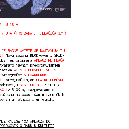
1. U 18 H
 / UHA (TRG BANA J. JELAČIĆA 3/1)
LJE RADNE UVJETE SE NASTAVLJA I U
I!
Novu sezonu BLOK-ovog i SPID-
odišnjeg programa
APLAUZ NE PLAĆA
varamo javnim predstavljanjem
ijative
WIENER PERSPEKTIVE
. S
 koreografom
ALEXANDEROM
 koreografkinjom
CLAIRE LEFÈVRE
,
moderaciju
NINE GOJIĆ
iz SPID-a i
AC
iz BLOK-a, razgovaramo o
gažmanu na poboljšanju radničkih
benih umjetnica i umjetnika.
NJE KNJIGE "OD APLAUZA DO
PRIRUČNIK O RADU U KULTURI"