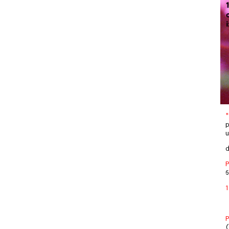
"
p
u
d
P
6
1
P