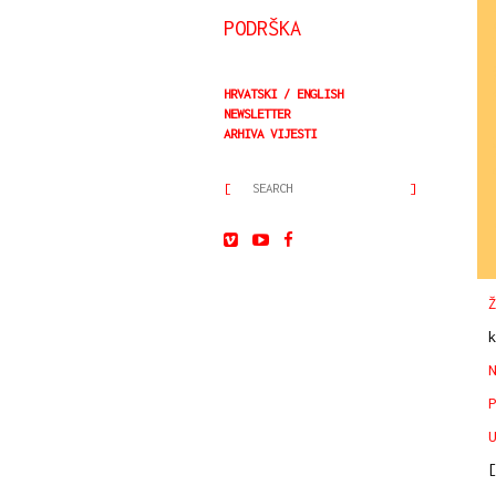
PODRŠKA
HRVATSKI
ENGLISH
NEWSLETTER
ARHIVA VIJESTI
Ž
k
N
P
U
[