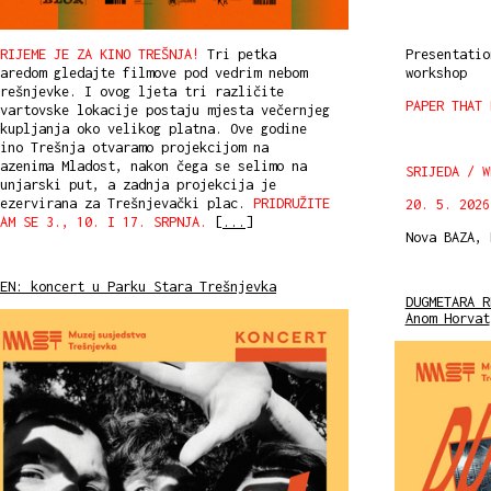
RIJEME JE ZA KINO TREŠNJA!
Tri petka
Presentatio
aredom gledajte filmove pod vedrim nebom
workshop
rešnjevke. I ovog ljeta tri različite
PAPER THAT 
vartovske lokacije postaju mjesta večernjeg
kupljanja oko velikog platna. Ove godine
ino Trešnja otvaramo projekcijom na
azenima Mladost, nakon čega se selimo na
SRIJEDA / W
unjarski put, a zadnja projekcija je
rezervirana za Trešnjevački plac.
PRIDRUŽITE
20. 5. 2026
NAM SE 3., 10. I 17. SRPNJA.
[
...
]
Nova BAZA,
EN: koncert u Parku Stara Trešnjevka
DUGMETARA R
Anom Horvat