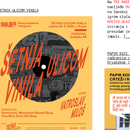
Na
TRI RADI
nasljeđe
DU
ETNJA ULICOM VINILA
na Savskoj 
igrom sluč
MJESTO GLAZ
sviranja i 
presudan je
impuls.
[..
PAPIR KOJI 
radionica c
hrvatskog j