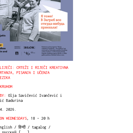
LIJEČI: CRTEŽI I RIJEČI KREATIVNA
RTANJA, PISANJA I UČENJA
EZIKA
KRUHOM
BY:
Olja Savičević Ivančević i
ić Badurina
 4. 2026.
ON WEDNESDAYS
, 18 – 20 h
glish / हिन्दी / tagalog /
/ русский [
...
]