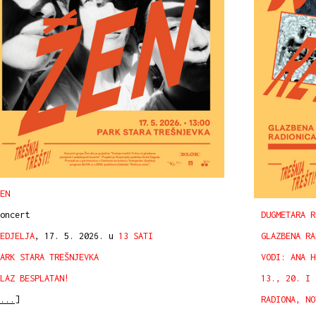
EN
DUGMETARA R
oncert
GLAZBENA RA
EDJELJA
, 17. 5. 2026. u
13 SATI
VODI: ANA H
ARK STARA TREŠNJEVKA
13., 20. I 
LAZ BESPLATAN!
RADIONA, NO
...]