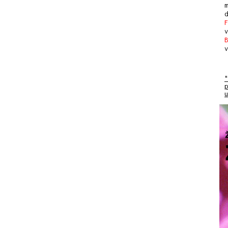
m
F
B
v
"
p
u