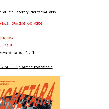
n of the literary and visual arts
HEALS: DRAWINGS AND WORDS
EDNESDAY
., 19 H
 Nova cesta 66
[...]
EVISITED / glazbena radionica s