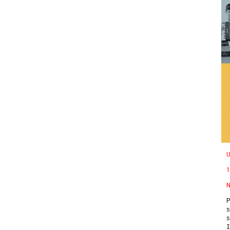
U
1
N
P
s
s
I