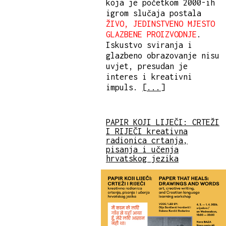
koja je početkom 2000-ih
igrom slučaja postala
ŽIVO, JEDINSTVENO MJESTO
GLAZBENE PROIZVODNJE
.
Iskustvo sviranja i
glazbeno obrazovanje nisu
uvjet, presudan je
interes i kreativni
impuls.
[...]
PAPIR KOJI LIJEČI: CRTEŽI
I RIJEČI kreativna
radionica crtanja,
pisanja i učenja
hrvatskog jezika