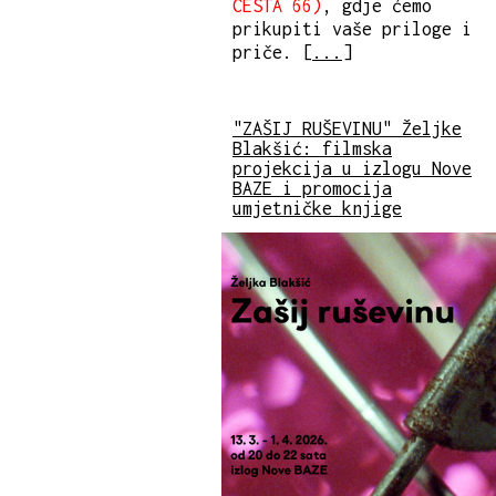
CESTA 66)
, gdje ćemo
prikupiti vaše priloge i
priče. [
...
]
"ZAŠIJ RUŠEVINU" Željke
Blakšić: filmska
projekcija u izlogu Nove
BAZE i promocija
umjetničke knjige