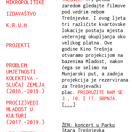
MIKROPOLITIKE
zaredom gledajte filmove
pod vedrim nebom
IZDAVAŠTVO
Trešnjevke. I ovog ljeta
tri različite kvartovske
K.R.U.H
lokacije postaju mjesta
večernjeg okupljanja oko
velikog platna. Ove
PROJEKTI
godine Kino Trešnja
otvaramo projekcijom na
bazenima Mladost, nakon
PROBLEM
čega se selimo na
UMJETNOSTI
Munjarski put, a zadnja
KOLEKTIVA –
projekcija je rezervirana
SLUČAJ ZEMLJA
za Trešnjevački
(2016.–2019.)
plac.
PRIDRUŽITE NAM SE
3., 10. I 17. SRPNJA.
PRO(IZ)VEDI
[
...
]
MLADOST U
KULTURI
(2017.–2019.)
ŽEN: koncert u Parku
Stara Trešnjevka