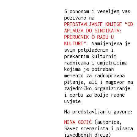
S ponosom i veseljem vas
pozivamo na
PREDSTAVLJANJE KNJIGE “OD
APLAUZA DO SINDIKATA:
PRIRUČNIK O RADU U
KULTURI”
. Namijenjena je
svim potplaćenim i
prekarnim kulturnim
radnicama i umjetnicima
kojima je potreban
memento za radnopravna
pitanja, ali i nagovor na
zajedničko organiziranje
i borbu za bolje radne
uvjete.
Na predstavljanju govore:
NINA GOJIĆ
(autorica,
Savez scenarista i pisaca
izvedbenih djela)