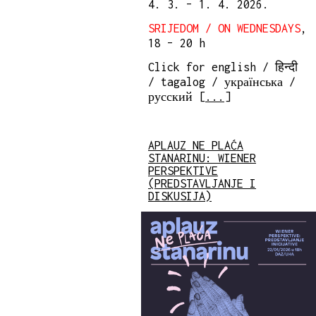
4. 3. – 1. 4. 2026.
SRIJEDOM / ON WEDNESDAYS
,
18 – 20 h
Click for english / हिन्दी
/ tagalog / українська /
русский [
...
]
APLAUZ NE PLAĆA
STANARINU: WIENER
PERSPEKTIVE
(PREDSTAVLJANJE I
DISKUSIJA)