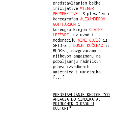
predstavljanjem bečke
inicijative
WIENER
PERSPEKTIVE
. S plesačem i
koreografom
ALEXANDEROM
GOTTFARBOM
i
koreografkinjom
CLAIRE
LEFÈVRE
, uz uvod i
moderaciju
NINE GOJIĆ
iz
SPID-a i
DUNJE KUČINAC
iz
BLOK-a, razgovaramo o
njihovom angažmanu na
poboljšanju radničkih
prava izvedbenih
umjetnica i umjetnika.
[
...
]
PREDSTAVLJANJE KNJIGE "OD
APLAUZA DO SINDIKATA:
PRIRUČNIK O RADU U
KULTURI"