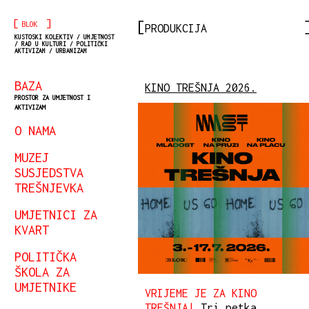
[
]
BLOK
PRODUKCIJA
KUSTOSKI KOLEKTIV / UMJETNOST
/ RAD U KULTURI / POLITIČKI
AKTIVIZAM / URBANIZAM
BAZA
KINO TREŠNJA 2026.
PROSTOR ZA UMJETNOST I
AKTIVIZAM
O NAMA
MUZEJ
SUSJEDSTVA
TREŠNJEVKA
UMJETNICI ZA
KVART
POLITIČKA
ŠKOLA ZA
UMJETNIKE
VRIJEME JE ZA KINO
TREŠNJA!
Tri petka